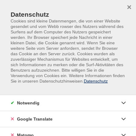
Skip to main content
Skip to page footer
×
Datenschutz
Cookies sind kleine Datenmengen, die von einer Website
gesendet und vom Webb rowser des Nutzers während des
Surfens auf dem Computer des Nutzers gespeichert
werden. Ihr Browser speichert jede Nachricht in einer
kleinen Datei, die Cookie genannt wird. Wenn Sie eine
weitere Seite vom Server anfordern, sendet Ihr Browser
das Cookie an den Server zurück. Cookies wurden als
Veranstaltungen in den Krefelder Stadtteilen
zuverlässiger Mechanismus für Websites entwickelt, um
Krefeld-Zentrum
sich Informationen zu merken oder die Surf-Aktivitäten des
Benutzers aufzuzeichnen. Bitte willigen Sie in die
Business-Yoga für Beschäftigte der
Verwendung von Cookies ein. Weitere Informationen finden
Stadtverwaltung - Mewissenstr. 65 -
Sie in unseren Datenschutzhinweisen.
Datenschutz
Schnupperstunde
Den Kopf frei machen, neue Energie tanken - dies ist
Notwendig
der eigentliche Sinn einer Pause. Unter fachkundiger
Anleitung entspannen Sie sich durch gezielte Yoga-
Google Translate
Übungen intensiv und schöpfen darüber hinaus in Ihrer
Mittagspause neue Kraft - nicht nur für den Rest des
Matomo
Arbeitstages. - Alle Mitarbeiterinnen und Mitarbeiter