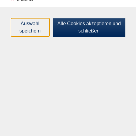
Zentrale Fax-Nummer: 02151 86-1111
Internetkoordination: 02151 86-3879
Auswahl
Alle Cookies akzeptieren und
USt-ID-Nr.: DE 120 141 907
speichern
schließen
Übersicht der verschiedenen
Online-Kontaktmöglichkeiten
zur Stadt Krefeld
Bankverbindung
Empfänger
Stadt Krefeld - Volkshochschule
Kreditinstitut
Sparkasse Krefeld
BIC
SPKRDE33XXX
IBAN
DE68 3205 0000 0000 3130 07
Aufsichtsbehörde:
Bezirksregierung Düsseldorf
Cecilienallee 2