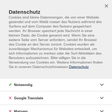
Skip to main content
Skip to page footer
×
Datenschutz
Cookies sind kleine Datenmengen, die von einer Website
gesendet und vom Webb rowser des Nutzers während des
Surfens auf dem Computer des Nutzers gespeichert
werden. Ihr Browser speichert jede Nachricht in einer
kleinen Datei, die Cookie genannt wird. Wenn Sie eine
weitere Seite vom Server anfordern, sendet Ihr Browser
das Cookie an den Server zurück. Cookies wurden als
zuverlässiger Mechanismus für Websites entwickelt, um
sich Informationen zu merken oder die Surf-Aktivitäten des
Benutzers aufzuzeichnen. Bitte willigen Sie in die
Impressum
Verwendung von Cookies ein. Weitere Informationen finden
Sie in unseren Datenschutzhinweisen.
Datenschutz
Verantwortlich:
Der Oberbürgermeister der Stadt Krefeld
Notwendig
Herr Frank Meyer
Von-der-Leyen-Platz 1, 47798 Krefeld
Google Translate
E-Mail:
stadtservice@krefeld.de
Matomo
Telefonzentrale: 02151 86-0