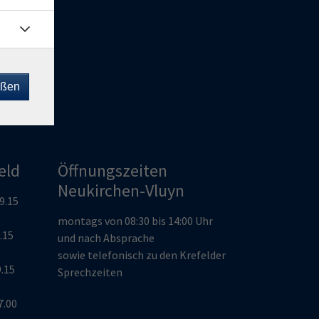
8
2151
eßen
e:
eld
Öffnungszeiten
Neukirchen-Vluyn
19.15
montags von 08:30 bis 14:00 Uhr
9.15
und nach Absprache
sowie telefonisch zu den Krefelder
9.15
Sprechzeiten
7.00