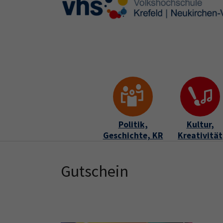
Skip to main content
Skip to page footer
Politik,
Kultur,
Geschichte, KR
Kreativität
Gutschein