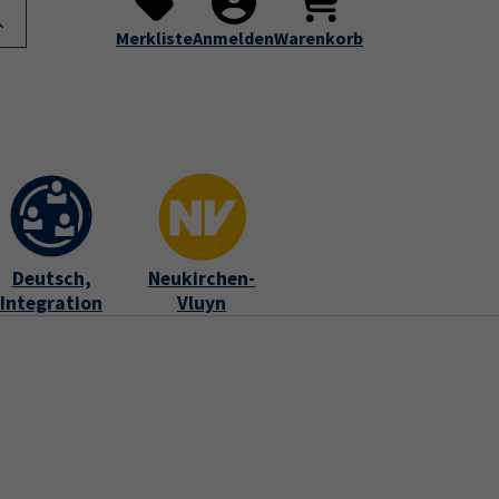
te
Programm
Über uns
Service
Submenu for "Programm"
Submenu for "Über uns"
Submenu for "Servic
Merkliste
Anmelden
Warenkorb
Deutsch,
Neukirchen-
Integration
Vluyn