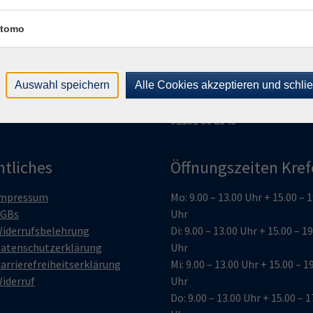
atur, Gesundheit
Von-der-Leyen-Platz 2 | 4779
eruf, IT
Krefeld
tomo
prachen
Telefon
02151 86 2664
| Fax 0
eutsch, Integration
86 2680
eukirchen-Vluyn
E-Mail:
vhs@krefeld.de
Auswahl speichern
Alle Cookies akzeptieren und schli
Informationen Deutsch-Kurs
02151 86 2643
htliches
Öffnungszeiten Kref
mpressum
Mo: 9.00 – 13.00 Uhr + 15.00 – 
GBs
Uhr
iderrufsbelehrung
Di: 9.00 – 13.00 Uhr + 15.00 – 1
atenschutzerklärung
Uhr
arrierefreiheitserklärung
Mi: 9.00 – 13.00 Uhr + 15.00 – 1
iderruf
Uhr
Do: 9.00 – 13.00 Uhr + 15.00 – 1