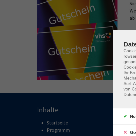
Si
We
ab 
Dat
Cooki
rowse
gespei
Cookie
Ihr Br
Mechan
Surf-A
von Co
Daten
Inhalte
Pro
No
Startseite
P
Programm
K
Go