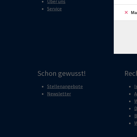
Über uns
N
Service
B
Ma
S
D
N
Schon gewusst!
Rec
Stellenangebote
I
Newsletter
A
W
D
B
W