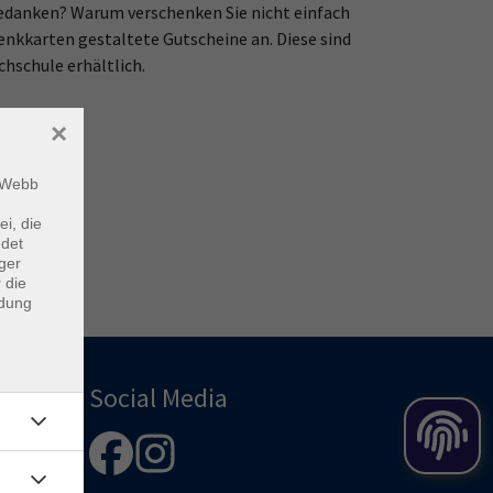
edanken? Warum verschenken Sie nicht einfach
nkkarten gestaltete Gutscheine an. Diese sind
hschule erhältlich.
×
m Webb
ei, die
ndet
ger
 die
ndung
Social Media
-