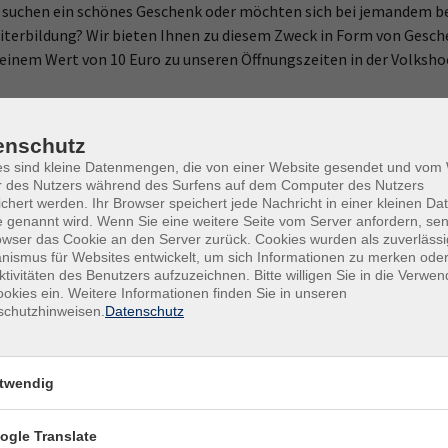
e suchen ein schönes Geschenk oder möchten sich bei jemandem b
iterbildung? Wir bieten Ihnen zu diesem Zweck in Form von Gesche
einem Wert von 10 Euro zu unseren Öffnungszeiten in der Volkshoc
enschutz
es sind kleine Datenmengen, die von einer Website gesendet und vo
r des Nutzers während des Surfens auf dem Computer des Nutzers
chert werden. Ihr Browser speichert jede Nachricht in einer kleinen Dat
 genannt wird. Wenn Sie eine weitere Seite vom Server anfordern, se
owser das Cookie an den Server zurück. Cookies wurden als zuverlässi
ismus für Websites entwickelt, um sich Informationen zu merken oder
ktivitäten des Benutzers aufzuzeichnen. Bitte willigen Sie in die Verwe
okies ein. Weitere Informationen finden Sie in unseren
schutzhinweisen.
Datenschutz
gramm
Volkshochschule
Krefeld | Neukirchen
twendig
olitik, Geschichte, KR
Vluyn
ultur, Kreativität
ogle Translate