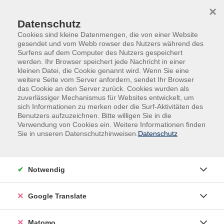
Skip to main content
Skip to page footer
×
Datenschutz
Cookies sind kleine Datenmengen, die von einer Website
gesendet und vom Webb rowser des Nutzers während des
Surfens auf dem Computer des Nutzers gespeichert
werden. Ihr Browser speichert jede Nachricht in einer
kleinen Datei, die Cookie genannt wird. Wenn Sie eine
weitere Seite vom Server anfordern, sendet Ihr Browser
das Cookie an den Server zurück. Cookies wurden als
Reisen, Fahrten, Exkursionen
zuverlässiger Mechanismus für Websites entwickelt, um
Nordumrundung von Westfriesland –
sich Informationen zu merken oder die Surf-Aktivitäten des
Benutzers aufzuzeichnen. Bitte willigen Sie in die
Tagesfahrt
Verwendung von Cookies ein. Weitere Informationen finden
Sie in unseren Datenschutzhinweisen.
Datenschutz
Die Exkursion folgt dem „historischen Dreieck“ in
Westfriesland: Hoorn – Medemblik – Enkhuizen. Nach
der Ankunft in Hoorn beginnt die Reise mit der
Notwendig
„Stoomtram Hoorn – Medemblik“, einer
Dampfstraßenbahn mit historischem Material, die auf
Google Translate
der Route Hoorn – Wognum – Twisk – Opperdoes –
Medemblik quer durch die westfriesischen Polder fährt.
Der Zielbahnhof Medemblik liegt am IJsselmeer direkt
Matomo