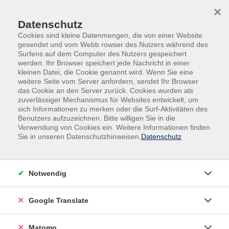
Skip to main content
Skip to page footer
×
Datenschutz
Cookies sind kleine Datenmengen, die von einer Website
gesendet und vom Webb rowser des Nutzers während des
Surfens auf dem Computer des Nutzers gespeichert
werden. Ihr Browser speichert jede Nachricht in einer
kleinen Datei, die Cookie genannt wird. Wenn Sie eine
weitere Seite vom Server anfordern, sendet Ihr Browser
das Cookie an den Server zurück. Cookies wurden als
Veranstaltungen in den Krefelder Stadtteilen
zuverlässiger Mechanismus für Websites entwickelt, um
Krefeld-Zentrum
sich Informationen zu merken oder die Surf-Aktivitäten des
Benutzers aufzuzeichnen. Bitte willigen Sie in die
Italienisch Grundstufe (A1.1) mit
Verwendung von Cookies ein. Weitere Informationen finden
Vorkenntnissen
Sie in unseren Datenschutzhinweisen.
Datenschutz
Für maximal 13 Teilnehmende mit Vorkenntnissen
Notwendig
In diesem Kurs lernen Sie die Sprache des „Belcanto“
und tauchen ein in die italienische Lebensart. Sie
trainieren vor allem das Sprechen, üben sich in
Google Translate
einfachen Dialogen und schulen Ihr Hör- und
Leseverständnis. Abwechslungsreiche, interaktive
Matomo