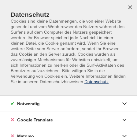
Skip to main content
Skip to page footer
×
Datenschutz
Cookies sind kleine Datenmengen, die von einer Website
gesendet und vom Webb rowser des Nutzers während des
Surfens auf dem Computer des Nutzers gespeichert
werden. Ihr Browser speichert jede Nachricht in einer
kleinen Datei, die Cookie genannt wird. Wenn Sie eine
weitere Seite vom Server anfordern, sendet Ihr Browser
das Cookie an den Server zurück. Cookies wurden als
Veranstaltungen in den Krefelder Stadtteilen
zuverlässiger Mechanismus für Websites entwickelt, um
Krefeld-Zentrum
sich Informationen zu merken oder die Surf-Aktivitäten des
Benutzers aufzuzeichnen. Bitte willigen Sie in die
Historischer Rundgang:
Verwendung von Cookies ein. Weitere Informationen finden
"Machtergreifung - Neuordnung der
Sie in unseren Datenschutzhinweisen.
Datenschutz
Wirtschaft und Umgestaltung der
Arbeitswelt in Krefeld im Frühjahr 1933"
Notwendig
Unmittelbar nach der Ernennung Hitlers zum
Reichskanzler am 30. Januar 1933 begann die
Google Translate
systematische Verfolgung und Ausschaltung aller
oppositionellen Kräfte in Deutschland. Gleichzeitig
Matomo