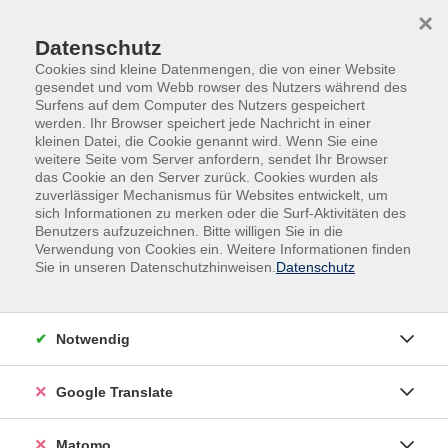
Skip to main content
Skip to page footer
×
Datenschutz
Cookies sind kleine Datenmengen, die von einer Website
gesendet und vom Webb rowser des Nutzers während des
Surfens auf dem Computer des Nutzers gespeichert
werden. Ihr Browser speichert jede Nachricht in einer
kleinen Datei, die Cookie genannt wird. Wenn Sie eine
weitere Seite vom Server anfordern, sendet Ihr Browser
das Cookie an den Server zurück. Cookies wurden als
Veranstaltungen in den Krefelder Stadtteilen
zuverlässiger Mechanismus für Websites entwickelt, um
Krefeld-Zentrum
sich Informationen zu merken oder die Surf-Aktivitäten des
Benutzers aufzuzeichnen. Bitte willigen Sie in die
Einführungskurs Bouldern
Verwendung von Cookies ein. Weitere Informationen finden
Sie in unseren Datenschutzhinweisen.
Datenschutz
In Kooperation mit dem Stuntwerk Krefeld
In diesem Bouldern-Einführungskurs lernen
Neueinsteigende grundlegende Sicherheitsaspekte
Notwendig
kennen und worum es beim Bouldern geht. Es werden
erste Techniken zum Bewältigen der Boulderstrecken
Google Translate
demonstriert, der Umgang mit den
Schwierigkeitslevels erklärt und in die Fachsprache des
Matomo