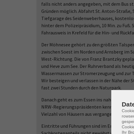
falls nicht anders angegeben, mit dem Bus 
Gründen möglich. Abfahrt St. Anton-Straße, 
Tiefgarage des Seidenweberhauses, kostenlo
hinter dem Polizeipräsidium, 10 Min. zu Fuß.
Fahrausweis in Krefeld für die Hin- und Rückf
Der Möhnesee gehört zu den größten Talsperr
zwischen Soest im Norden und Arnsberg im Süd
West-Richtung. Die von Franz Brantzky gepla
und Heve zum See. Der Ruhrverband als heutig
Wassermassen zur Stromerzeugung und zur Tr
Wir besteigen und verlassen in der Nähe der S
fast zwei Stunden durch den Naturpark.
Danach geht es zum Essen ins nahe gelegene A
Dat
NRW-Regierungspräsidenten kennen. Entlang d
Cooki
Vielzahl von Häusern aus vergangenen Jahrhun
rowse
gespei
Eintritte und Führungen sind im Entgelt in
Cookie
Ihr Br
Sachkostenanteils nicht gewährt werden. Die