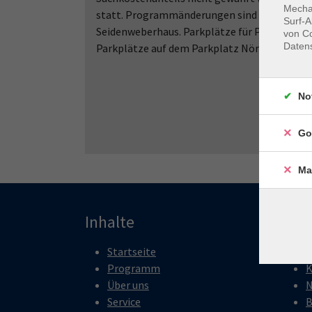
Mechan
statt. Programmänderungen sind aus organis
Surf-A
Seidenweberhaus. Parkplätze für PKW sind in
von Co
Daten
Parkplätze auf dem Parkplatz Nördliche Lohst
No
Go
Ma
Inhalte
Pro
Startseite
P
Programm
K
Über uns
N
Service
B