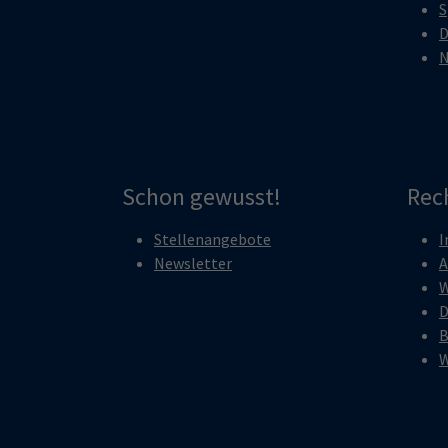
S
D
N
Schon gewusst!
Rec
Stellenangebote
I
Newsletter
A
W
D
B
W