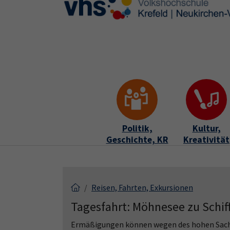
Skip to main content
Skip to page footer
Politik,
Kultur,
Geschichte, KR
Kreativität
Reisen, Fahrten, Exkursionen
Tagesfahrt: Möhnesee zu Schif
Ermäßigungen können wegen des hohen Sachko