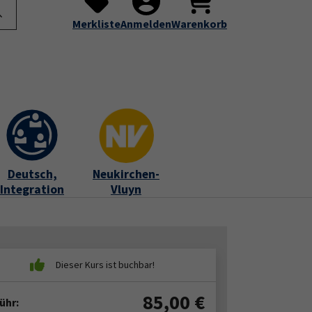
te
Programm
Über uns
Service
Submenu for "Programm"
Submenu for "Über uns"
Submenu for "Servic
Merkliste
Anmelden
Warenkorb
Deutsch,
Neukirchen-
Integration
Vluyn
85,00
€
ühr: