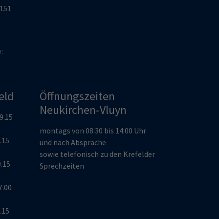
2151
e:
eld
Öffnungszeiten
Neukirchen-Vluyn
19.15
montags von 08:30 bis 14:00 Uhr
9.15
und nach Absprache
sowie telefonisch zu den Krefelder
9.15
Sprechzeiten
7.00
9.15