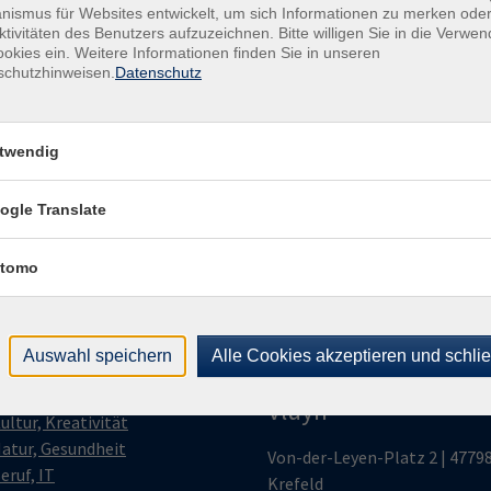
ismus für Websites entwickelt, um sich Informationen zu merken oder
Buch
atorischen Gründen möglich. Abfahrt St. Anton-Straße,
ktivitäten des Benutzers aufzuzeichnen. Bitte willigen Sie in die Verwe
+49
 der Tiefgarage des Seidenweberhauses, kostenlose
okies ein. Weitere Informationen finden Sie in unseren
Fach
schutzhinweisen.
Datenschutz
raße hinter dem Polizeipräsidium, 10 Min. zu Fuß.
+49
Sac
021
twendig
ogle Translate
tomo
gramm
Volkshochschule
Auswahl speichern
Alle Cookies akzeptieren und schli
Krefeld | Neukirchen
olitik, Geschichte, KR
Vluyn
ultur, Kreativität
atur, Gesundheit
Von-der-Leyen-Platz 2 | 4779
eruf, IT
Krefeld