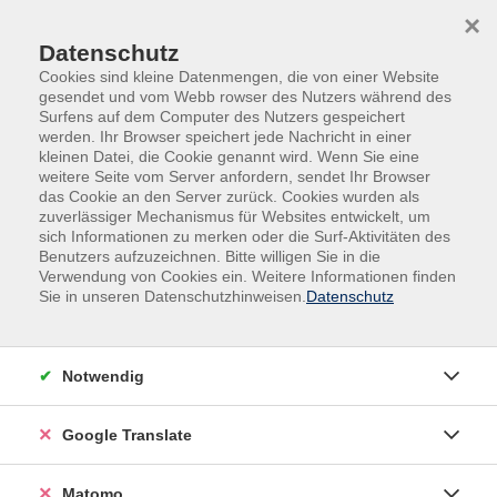
Skip to main content
Skip to page footer
×
Datenschutz
Cookies sind kleine Datenmengen, die von einer Website
gesendet und vom Webb rowser des Nutzers während des
Surfens auf dem Computer des Nutzers gespeichert
werden. Ihr Browser speichert jede Nachricht in einer
kleinen Datei, die Cookie genannt wird. Wenn Sie eine
weitere Seite vom Server anfordern, sendet Ihr Browser
das Cookie an den Server zurück. Cookies wurden als
Reisen, Fahrten, Exkursionen
zuverlässiger Mechanismus für Websites entwickelt, um
Rhenen & Doorwerth (NL) – Tagesfahrt
sich Informationen zu merken oder die Surf-Aktivitäten des
Benutzers aufzuzeichnen. Bitte willigen Sie in die
Verwendung von Cookies ein. Weitere Informationen finden
Die Flussniederung des Niederrheins westlich von
Sie in unseren Datenschutzhinweisen.
Datenschutz
Arnheim bildet zusammen mit dem Saum der
nördlichen Veluwe eine der schönsten
niederrheinischen Landschaften. Dabei war die
Notwendig
Geschichte dieser Region keineswegs immer friedlich.
Brennpunkt war immer der Grebbeberg, der nur eine
Google Translate
schmale Passage zwischen sich und dem Niederrhein
übriglässt und der noch im Zweiten Weltkrieg
umkämpft war. Die westlich des Grebbebergs gelegene
Matomo