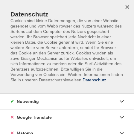
Skip to main content
Skip to page footer
×
Datenschutz
Cookies sind kleine Datenmengen, die von einer Website
gesendet und vom Webb rowser des Nutzers während des
Surfens auf dem Computer des Nutzers gespeichert
werden. Ihr Browser speichert jede Nachricht in einer
kleinen Datei, die Cookie genannt wird. Wenn Sie eine
weitere Seite vom Server anfordern, sendet Ihr Browser
das Cookie an den Server zurück. Cookies wurden als
Reisen, Fahrten, Exkursionen
zuverlässiger Mechanismus für Websites entwickelt, um
Abendführung durch das historische
sich Informationen zu merken oder die Surf-Aktivitäten des
Benutzers aufzuzeichnen. Bitte willigen Sie in die
Klärwerk
Verwendung von Cookies ein. Weitere Informationen finden
Sie in unseren Datenschutzhinweisen.
Datenschutz
Das Klärwerk Krefeld wurde 1909 eingeweiht. Es ist ein
denkmalgeschütztes Jugendstilgebäude von
besonderem Charme. Der Uerdinger Verein zum Erhalt
Notwendig
des historischen Klärwerks Krefeld e.V. setzt sich dafür
ein, dass sowohl das denkmalgeschützte Gebäude
Google Translate
wiederhergestellt wird, als auch die Geschichte des
Klärwerkes bewahrt wird. Die Führung durch das
historische Gebäude geht auf die Geschichte der
Matomo