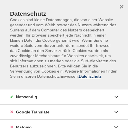
Skip to main content
Skip to page footer
×
Datenschutz
Cookies sind kleine Datenmengen, die von einer Website
gesendet und vom Webb rowser des Nutzers während des
Surfens auf dem Computer des Nutzers gespeichert
werden. Ihr Browser speichert jede Nachricht in einer
kleinen Datei, die Cookie genannt wird. Wenn Sie eine
Übersicht unserer Dozent:innen
weitere Seite vom Server anfordern, sendet Ihr Browser
das Cookie an den Server zurück. Cookies wurden als
zuverlässiger Mechanismus für Websites entwickelt, um
sich Informationen zu merken oder die Surf-Aktivitäten des
Benutzers aufzuzeichnen. Bitte willigen Sie in die
Dozent:innen A-Z
Verwendung von Cookies ein. Weitere Informationen finden
Sie in unseren Datenschutzhinweisen.
Datenschutz
Christoph Becker
Verein zum Erhalt des historischen Klärwerks Krefeld
Notwendig
Uerdingen e.V.
Rundweg 20-22
Google Translate
47829 Krefeld
http://klaerwerk.querfeldeins.org
Matomo