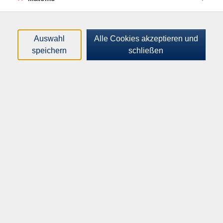
Filter
nur buchbare
nur beginnende
Auswahl
Alle Cookies akzeptieren und
speichern
schließen
Loading...
Kurse (
4
)
Sortierung
Abendführung durch das
historische Klärwerk
Mi .
16.09.2026
18:00
Uhr
Treffpunkt wird bei der Anmeldung
mitgeteilt
Abendführung durch das
historische Klärwerk