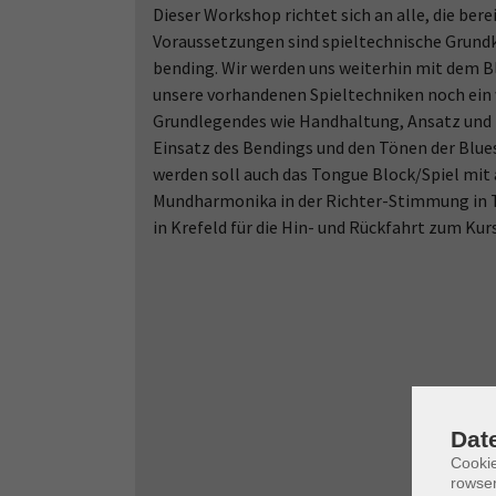
Dieser Workshop richtet sich an alle, die be
Voraussetzungen sind spieltechnische Grundk
bending. Wir werden uns weiterhin mit dem Bl
unsere vorhandenen Spieltechniken noch ein 
Grundlegendes wie Handhaltung, Ansatz und 
Einsatz des Bendings und den Tönen der Blues
werden soll auch das Tongue Block/Spiel mit
Mundharmonika in der Richter-Stimmung in T
in Krefeld für die Hin- und Rückfahrt zum Kurs
Dat
Cooki
rowse