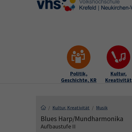
Skip to main content
Skip to page footer
Politik,
Kultur,
Geschichte, KR
Kreativität
Kultur, Kreativität
Musik
Blues Harp/Mundharmonika
Aufbaustufe II