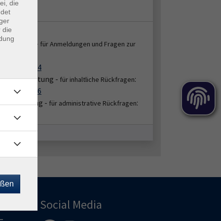
ei, die
 A.1.08
ndet
ger
 die
takt:
ndung
enservice -
für Anmeldungen und Fragen zur
:
ung
2151 86-2664
bereichsleitung -
:
für inhaltliche Rückfragen
2151 86-2676
hbearbeitung -
:
für administrative Rückfragen
51/86-2674
eßen
Social Media
-