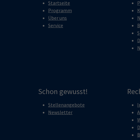
Startseite
P
Programm
K
Über uns
N
Service
B
S
D
N
Schon gewusst!
Rec
Stellenangebote
I
Newsletter
A
W
D
B