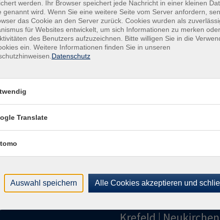
chert werden. Ihr Browser speichert jede Nachricht in einer kleinen Dat
Raum
 genannt wird. Wenn Sie eine weitere Seite vom Server anfordern, se
owser das Cookie an den Server zurück. Cookies wurden als zuverlässi
ismus für Websites entwickelt, um sich Informationen zu merken oder
Kon
ktivitäten des Benutzers aufzuzeichnen. Bitte willigen Sie in die Verwe
Kund
okies ein. Weitere Informationen finden Sie in unseren
Buch
schutzhinweisen.
Datenschutz
+49
Fach
+49
twendig
Sac
021
ogle Translate
tomo
Auswahl speichern
Alle Cookies akzeptieren und schli
gramm
Volkshochschule
Krefeld | Neukirchen