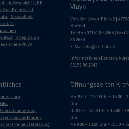
olitik, Geschichte, KR
Vluyn
ultur, Kreativität
atur, Gesundheit
Von-der-Leyen-Platz 2 | 4779
eruf, IT
Krefeld
prachen
Telefon
02151 86 2664
| Fax 0
eutsch, Integration
86 2680
eukirchen-Vluyn
E-Mail:
vhs@krefeld.de
Informationen Deutsch-Kurs
02151 86 2643
htliches
Öffnungszeiten Kref
mpressum
Mo: 9.00 – 13.00 Uhr + 15.00 – 
GBs
Uhr
iderrufsbelehrung
Di: 9.00 – 13.00 Uhr + 15.00 – 1
atenschutzerklärung
Uhr
arrierefreiheitserklärung
Mi: 9.00 – 13.00 Uhr + 15.00 – 1