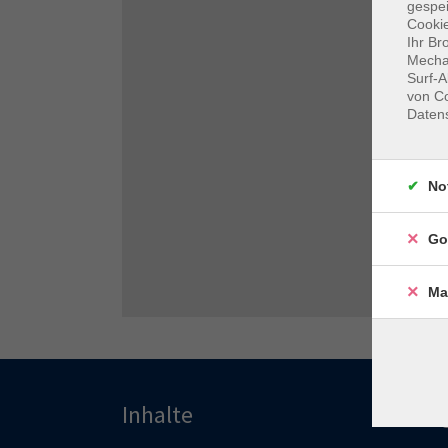
gespei
Cookie
Ihr Br
Mechan
Surf-A
von Co
Daten
No
Go
Ma
Inhalte
Pro