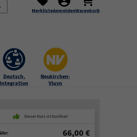
te
Programm
Über uns
Service
Submenu for "Programm"
Submenu for "Über uns"
Submenu for "Servic
Merkliste
Anmelden
Warenkorb
Deutsch,
Neukirchen-
Integration
Vluyn
66,00
€
ühr: