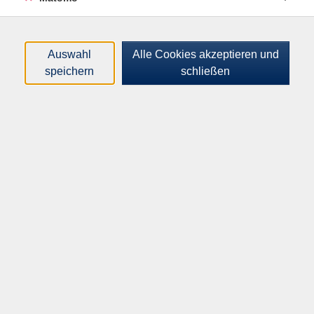
Loading...
Kurse (
6
)
Sortierung
Auswahl
Alle Cookies akzeptieren und
speichern
schließen
Blues Harp für
Fortgeschrittene
Sa .
26.09.2026
10:00
Uhr
VHS-Haus, Raum A.1.08
Blues Harp für
Fortgeschrittene
So .
27.09.2026
10:00
Uhr
VHS-Haus, Raum A.1.08
Blues Harp/Mundharmonika