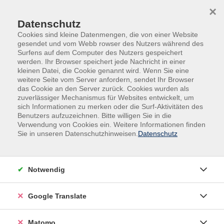
Skip to main content
Skip to page footer
×
Datenschutz
Cookies sind kleine Datenmengen, die von einer Website
gesendet und vom Webb rowser des Nutzers während des
Surfens auf dem Computer des Nutzers gespeichert
werden. Ihr Browser speichert jede Nachricht in einer
kleinen Datei, die Cookie genannt wird. Wenn Sie eine
Übersicht unserer Dozent:innen
weitere Seite vom Server anfordern, sendet Ihr Browser
das Cookie an den Server zurück. Cookies wurden als
zuverlässiger Mechanismus für Websites entwickelt, um
sich Informationen zu merken oder die Surf-Aktivitäten des
Benutzers aufzuzeichnen. Bitte willigen Sie in die
Dozent:innen A-Z
Verwendung von Cookies ein. Weitere Informationen finden
Sie in unseren Datenschutzhinweisen.
Datenschutz
Dieter Kropp
Notwendig
Filter
nur buchbare
nur beginnende
Google Translate
Matomo