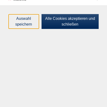
Vorkenntnisse sind nicht erforderlich. Instrumente
können beim Kursleiter für 5 EUR pro Teilnehmenden
ausgeliehen werden. Falls Sie selbst eine Trommel
Auswahl
Alle Cookies akzeptieren und
mitbringen, vermerken Sie dies bitte bei der
speichern
schließen
Anmeldung.
Parkmöglichkeiten bestehen außerhalb des
Schulgeländes. Der Zugang zum Gebäude ist
ausschließlich über die Dionysiusstr. 51 möglich.
59,00
€
Gebühr:
In den Warenkorb
Kursnummer:
I21243