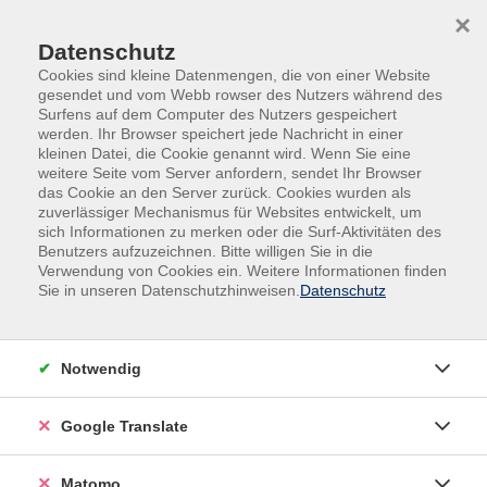
Skip to main content
Skip to page footer
×
Datenschutz
Cookies sind kleine Datenmengen, die von einer Website
gesendet und vom Webb rowser des Nutzers während des
Surfens auf dem Computer des Nutzers gespeichert
werden. Ihr Browser speichert jede Nachricht in einer
kleinen Datei, die Cookie genannt wird. Wenn Sie eine
weitere Seite vom Server anfordern, sendet Ihr Browser
das Cookie an den Server zurück. Cookies wurden als
Kultur, Kreativität
Musik
zuverlässiger Mechanismus für Websites entwickelt, um
Afro-Karibisches Trommeln
sich Informationen zu merken oder die Surf-Aktivitäten des
Benutzers aufzuzeichnen. Bitte willigen Sie in die
Verwendung von Cookies ein. Weitere Informationen finden
Dieser Workshop vermittelt einen Einblick in die Welt
Sie in unseren Datenschutzhinweisen.
Datenschutz
der Trommelmusik. Einfache Übungen wie Gehen,
Klatschen und Vokalisieren rhythmischer Figuren
eröffnen einen spielerischen Zugang. Die
Notwendig
Teilnehmenden werden mit den verschiedenen
Instrumenten wie Congas, Bongos, Claves, Shaker,
Google Translate
Maracas vertraut gemacht. Mit karibischen Rhythmen
wie Rumba, Bomba, Calypso, Merengue, Salsa werden
erste Erfahrungen im Zusammenspiel gemacht.
Matomo