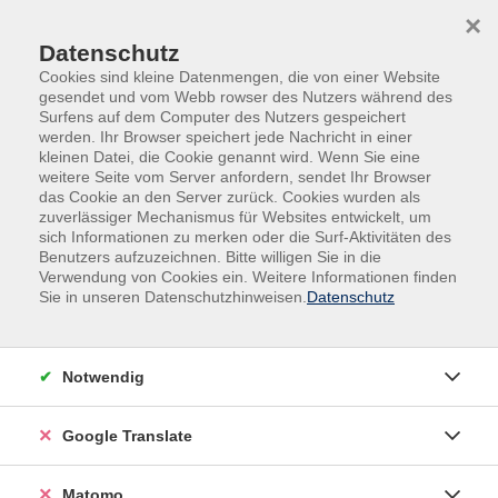
Skip to main content
Skip to page footer
×
Datenschutz
Cookies sind kleine Datenmengen, die von einer Website
gesendet und vom Webb rowser des Nutzers während des
Surfens auf dem Computer des Nutzers gespeichert
werden. Ihr Browser speichert jede Nachricht in einer
kleinen Datei, die Cookie genannt wird. Wenn Sie eine
Übersicht unserer Dozent:innen
weitere Seite vom Server anfordern, sendet Ihr Browser
das Cookie an den Server zurück. Cookies wurden als
zuverlässiger Mechanismus für Websites entwickelt, um
sich Informationen zu merken oder die Surf-Aktivitäten des
Benutzers aufzuzeichnen. Bitte willigen Sie in die
Dozent:innen A-Z
Verwendung von Cookies ein. Weitere Informationen finden
Sie in unseren Datenschutzhinweisen.
Datenschutz
Jürgen Fischer
Notwendig
Filter
nur buchbare
nur beginnende
Google Translate
Matomo