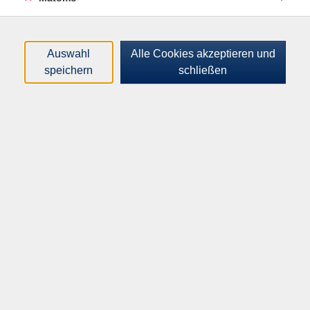
Loading...
Kurse (
1
)
Sortierung
Auswahl
Alle Cookies akzeptieren und
speichern
schließen
Afro-Karibisches Trommeln
Sa .
30.01.2027
10:00
Uhr
Hannah-Arendt-Gymnasium, Dionysiusstr.
51, Eingang C, Raum 21
Inhalte
Startseite
Programm
Über uns