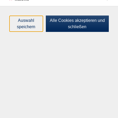
rückt in der nächsten Stufe die systematische
Steuerung von KI‑Ergebnissen in den Mittelpunkt.
Intermediate‑Prompting beschäftigt sich mit der
bewussten Strukturierung von Anweisungen, der
Auswahl
Alle Cookies akzeptieren und
Nutzung von Kontext sowie der gezielten Vorgabe von
speichern
schließen
Rollen, Formaten und Zielkriterien. Ziel ist es,
generative KI nicht mehr nur zu „befragen“, sondern
sie reproduzierbar auf konkrete Aufgaben
auszurichten – etwa bei Analyse‑, Text‑, Recherche‑
oder Konzeptionsaufgaben.
Ein zentrales Element ist dabei die iterative Arbeit mit
Prompts: Ergebnisse werden bewertet, präzisiert und
schrittweise verbessert. Durch Techniken wie
kontextuelles Prompting, beispielbasierte
Anweisungen (Few‑Shot‑Ansätze) oder klare
Output‑Vorgaben lässt sich die Qualität, Konsistenz
und Nachvollziehbarkeit von KI‑Antworten deutlich
steigern. Damit wird Prompting von einer