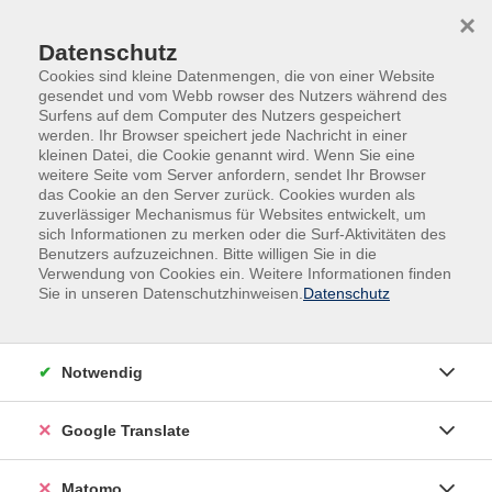
Skip to main content
Skip to page footer
×
Datenschutz
Cookies sind kleine Datenmengen, die von einer Website
gesendet und vom Webb rowser des Nutzers während des
Surfens auf dem Computer des Nutzers gespeichert
werden. Ihr Browser speichert jede Nachricht in einer
kleinen Datei, die Cookie genannt wird. Wenn Sie eine
weitere Seite vom Server anfordern, sendet Ihr Browser
das Cookie an den Server zurück. Cookies wurden als
Beruf, IT, Social Media
IT, Social Media
zuverlässiger Mechanismus für Websites entwickelt, um
KI - Künstliche Intelligenz
sich Informationen zu merken oder die Surf-Aktivitäten des
Benutzers aufzuzeichnen. Bitte willigen Sie in die
Future Ready: Prompting in der Praxis:
Verwendung von Cookies ein. Weitere Informationen finden
Struktur, Kontext und Qualität
Sie in unseren Datenschutzhinweisen.
Datenschutz
Ein Angebot im Rahmen der Kooperationsreihe "vhs
DigitalKooperation"
Notwendig
Modul II (Aufbauende Techniken): Zwischen
Einfacheingabe und verlässlicher KI‑Steuerung
Google Translate
Nach dem grundlegenden Verständnis von Prompting
Matomo