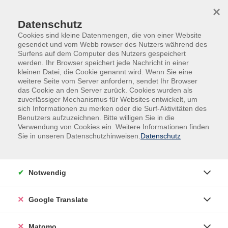
Skip to main content
Skip to page footer
×
Datenschutz
Cookies sind kleine Datenmengen, die von einer Website
gesendet und vom Webb rowser des Nutzers während des
Surfens auf dem Computer des Nutzers gespeichert
werden. Ihr Browser speichert jede Nachricht in einer
kleinen Datei, die Cookie genannt wird. Wenn Sie eine
weitere Seite vom Server anfordern, sendet Ihr Browser
das Cookie an den Server zurück. Cookies wurden als
Beruf, IT, Social Media
IT, Social Media
zuverlässiger Mechanismus für Websites entwickelt, um
KI - Künstliche Intelligenz
sich Informationen zu merken oder die Surf-Aktivitäten des
Benutzers aufzuzeichnen. Bitte willigen Sie in die
Future Ready: Prompting Essentials -
Verwendung von Cookies ein. Weitere Informationen finden
Wirksam mit KI kommunizieren
Sie in unseren Datenschutzhinweisen.
Datenschutz
Ein Angebot im Rahmen der Kooperationsreihe "vhs
DigitalKooperation"
Notwendig
Modul I (Der gekonnte Einstieg): Grundlagen für den
produktiven Einsatz generativer KI (ChatGPT und
Google Translate
Perplexity)
Matomo