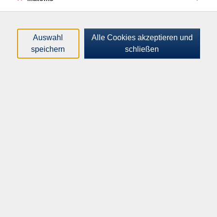
Free-Tier-Tarif, also auch eingeschränkt kostenlos
nutzbar, steht für einen grundlegenden
Perspektivwechsel im Umgang mit dem Web. Anders
Auswahl
Alle Cookies akzeptieren und
als klassische Browser, die Inhalte lediglich darstellen,
speichern
schließen
integriert Comet eine KI‑Assistenz direkt in den
Navigations‑ und Arbeitsprozess. Webseiten,
Dokumente und laufende Sitzungen werden
kontextualisiert, zusammengefasst und miteinander
in Beziehung gesetzt. Browsing wird damit von einer
passiven Tätigkeit zu einem aktiven, KI‑gestützten
Arbeitsprozess, bei dem Informationen nicht nur
gefunden, sondern unmittelbar verarbeitet und
strukturiert werden.
Im Kern verfolgt Comet einen agentischen Ansatz. Das
bedeutet, dass die integrierte KI mehrstufige
Aufgaben übernehmen kann, Inhalte über mehrere
Tabs hinweg vergleichen, Zusammenhänge herstellen
und definierte Ziele schrittweise verfolgen kann.