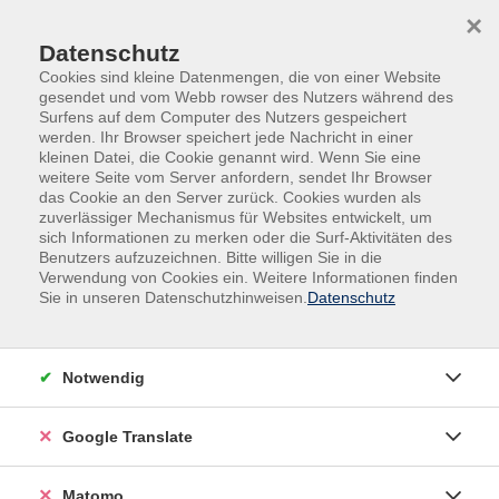
Skip to main content
Skip to page footer
×
Datenschutz
Cookies sind kleine Datenmengen, die von einer Website
gesendet und vom Webb rowser des Nutzers während des
Surfens auf dem Computer des Nutzers gespeichert
werden. Ihr Browser speichert jede Nachricht in einer
kleinen Datei, die Cookie genannt wird. Wenn Sie eine
weitere Seite vom Server anfordern, sendet Ihr Browser
das Cookie an den Server zurück. Cookies wurden als
Beruf, IT, Social Media
IT, Social Media
zuverlässiger Mechanismus für Websites entwickelt, um
KI - Künstliche Intelligenz
sich Informationen zu merken oder die Surf-Aktivitäten des
Benutzers aufzuzeichnen. Bitte willigen Sie in die
Der Comet Browser von Perplexity:
Verwendung von Cookies ein. Weitere Informationen finden
Agentisches Browsing und KI-gestützte
Sie in unseren Datenschutzhinweisen.
Datenschutz
Wissensarbeit
Ein Angebot im Rahmen der Kooperationsreihe "vhs
Notwendig
DigitalKooperation"
Google Translate
Der Comet‑Browser von Perplexity, auch mit einem
Matomo