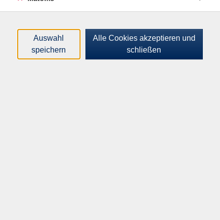
Kursnummer:
K56001L
Auswahl
Alle Cookies akzeptieren und
Start:
Ende:
speichern
schließen
Mi. 22.03.2028
Do. 23.03.2028
17:30 Uhr
21:15 Uhr
2 Termine | 10 Unterrichtseinheiten
Plätze:
min. 1 / max. 11
Dozent*in:
Wojciech Cichon
Astrid Schroers
Fatma Ünlü
Veranstaltungsorte:
VHS-Haus, Raum A.1.10