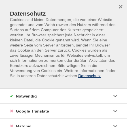
Skip to main content
Skip to page footer
×
Datenschutz
Cookies sind kleine Datenmengen, die von einer Website
gesendet und vom Webb rowser des Nutzers während des
Surfens auf dem Computer des Nutzers gespeichert
werden. Ihr Browser speichert jede Nachricht in einer
kleinen Datei, die Cookie genannt wird. Wenn Sie eine
weitere Seite vom Server anfordern, sendet Ihr Browser
das Cookie an den Server zurück. Cookies wurden als
Beruf, IT, Social Media
IT, Social Media
zuverlässiger Mechanismus für Websites entwickelt, um
Layout, Bild- und Videobearbeitung
sich Informationen zu merken oder die Surf-Aktivitäten des
Benutzers aufzuzeichnen. Bitte willigen Sie in die
Ideenreiches Design mit Canva (mit „KI-
Verwendung von Cookies ein. Weitere Informationen finden
Hacks“)
Sie in unseren Datenschutzhinweisen.
Datenschutz
Content Marketing mit „Wow-Effekt!“
Ein Angebot im Rahmen der Kooperationsreihe "vhs
Notwendig
DigitalKooperation"
Google Translate
In der digitalen Kommunikation kommt visuellen
Matomo