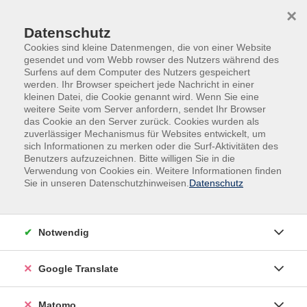
Skip to main content
Skip to page footer
×
Datenschutz
Cookies sind kleine Datenmengen, die von einer Website
gesendet und vom Webb rowser des Nutzers während des
Surfens auf dem Computer des Nutzers gespeichert
werden. Ihr Browser speichert jede Nachricht in einer
kleinen Datei, die Cookie genannt wird. Wenn Sie eine
weitere Seite vom Server anfordern, sendet Ihr Browser
das Cookie an den Server zurück. Cookies wurden als
Veranstaltungen für ältere Menschen
zuverlässiger Mechanismus für Websites entwickelt, um
Gedächtnis- und Konzentrationstraining
sich Informationen zu merken oder die Surf-Aktivitäten des
Benutzers aufzuzeichnen. Bitte willigen Sie in die
für Senioren
Verwendung von Cookies ein. Weitere Informationen finden
Sie in unseren Datenschutzhinweisen.
Datenschutz
Geistige Vitalität ein Leben lang! Das wünschen wir uns
alle. Sie selbst können viel dazu beitragen. Das
ganzheitliche Gedächtnistraining erhöht Ihre
Notwendig
Konzentrations- und Merkfähigkeit, Ihre
Denkflexibilität und erweitert den Wortschatz. Anhand
Google Translate
von vielfältigen und interessanten Übungen werden
Ihre grauen Zellen motiviert, sich wach zu turnen,
damit sie beweglich bleiben.
Matomo