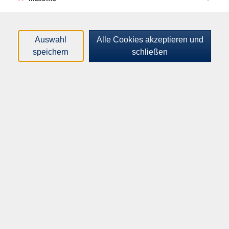
Auswahl
Alle Cookies akzeptieren und
speichern
schließen
85,00
€
Gebühr:
In den Warenkorb
Kursnummer:
H52507
Start:
Ende:
Mi. 25.02.2026
Mi. 13.05.2026
10:45 Uhr
12:15 Uhr
10 x | 20 Unterrichtseinheiten
Plätze:
min. 10 / max. 16
Dozent*in: