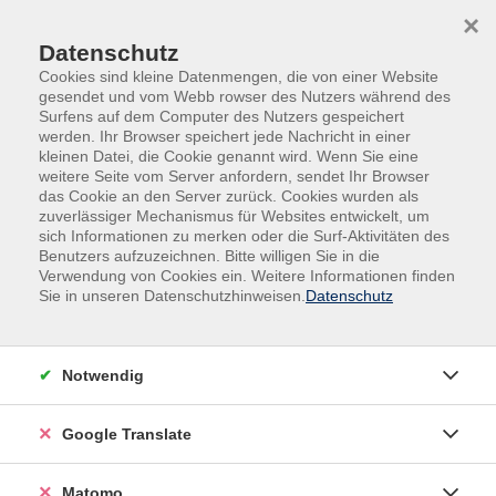
Skip to main content
Skip to page footer
×
Datenschutz
Cookies sind kleine Datenmengen, die von einer Website
gesendet und vom Webb rowser des Nutzers während des
Surfens auf dem Computer des Nutzers gespeichert
werden. Ihr Browser speichert jede Nachricht in einer
kleinen Datei, die Cookie genannt wird. Wenn Sie eine
weitere Seite vom Server anfordern, sendet Ihr Browser
das Cookie an den Server zurück. Cookies wurden als
Veranstaltungen in den Krefelder Stadtteilen
zuverlässiger Mechanismus für Websites entwickelt, um
Krefeld-Zentrum
sich Informationen zu merken oder die Surf-Aktivitäten des
Benutzers aufzuzeichnen. Bitte willigen Sie in die
Deutsch C1
Verwendung von Cookies ein. Weitere Informationen finden
Sie in unseren Datenschutzhinweisen.
Datenschutz
Niveaustufe C1
Am Ende der Niveaustufe C1 können sie
anspruchsvolle, lange Texte verstehen und implizite
Notwendig
Bedeutungen erfassen. Sie können sich fließend
ausdrücken und können die Sprache im
Google Translate
gesellschaftlichen und beruflichen Leben, in
Ausbildung und Studium wirksam gebrauchen. Sie
Matomo