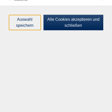
können sich zu komplexen Sachverhalten äußern und
verwenden dabei Mittel zur Textverknüpfung.
Für den C1-Kurs empfehlen wir die Teilnahme über
Auswahl
Alle Cookies akzeptieren und
einen Zeitraum von mindestens 2-3 Semestern.
speichern
schließen
Im Kurs wird ein Teil des C1-Sprachniveaus vermittelt.
Für die gesamte C1-Niveaustufe empfehlen wir die
Teilnahme am C1-Kurs über einen Zeitraum von
mindestens 2-3 Semestern.
Der Kurs ist nicht ermäßigbar.
Lehrbuch: Aspekte neu, Mittelstufe Deutsch C1, Klett-
Verlag, Kursbuch: ISBN 978-3-12-605035-7,
Arbeitsbuch: ISBN 978-3-12-605036-4.