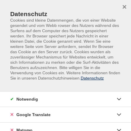
Skip to main content
Skip to page footer
×
Datenschutz
Cookies sind kleine Datenmengen, die von einer Website
gesendet und vom Webb rowser des Nutzers während des
Surfens auf dem Computer des Nutzers gespeichert
werden. Ihr Browser speichert jede Nachricht in einer
kleinen Datei, die Cookie genannt wird. Wenn Sie eine
weitere Seite vom Server anfordern, sendet Ihr Browser
das Cookie an den Server zurück. Cookies wurden als
Natur, Gesundheit
Gesundheit
zuverlässiger Mechanismus für Websites entwickelt, um
Gymnastik, Bewegung, Fitness
sich Informationen zu merken oder die Surf-Aktivitäten des
Benutzers aufzuzeichnen. Bitte willigen Sie in die
Rückhalt:
Verwendung von Cookies ein. Weitere Informationen finden
Die Wirbelsäule trainieren,
Sie in unseren Datenschutzhinweisen.
Datenschutz
den Rücken stärken Für Damen und
Herren
Notwendig
Möchten Sie lernen, auf angenehme und effektive
Weise Ihren Rücken zu stärken? Dann sind Sie hier
Google Translate
richtig. Mit funktioneller Rückengymnastik,
Wahrnehmungsübungen und wohltuender
Matomo