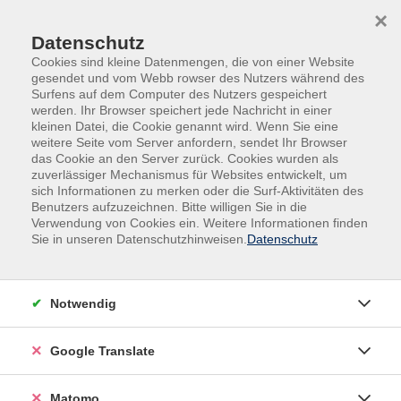
Skip to main content
Skip to page footer
×
Datenschutz
Cookies sind kleine Datenmengen, die von einer Website
gesendet und vom Webb rowser des Nutzers während des
Surfens auf dem Computer des Nutzers gespeichert
werden. Ihr Browser speichert jede Nachricht in einer
kleinen Datei, die Cookie genannt wird. Wenn Sie eine
Übersicht unserer Dozent:innen
weitere Seite vom Server anfordern, sendet Ihr Browser
das Cookie an den Server zurück. Cookies wurden als
zuverlässiger Mechanismus für Websites entwickelt, um
sich Informationen zu merken oder die Surf-Aktivitäten des
Benutzers aufzuzeichnen. Bitte willigen Sie in die
Dozent:innen A-Z
Verwendung von Cookies ein. Weitere Informationen finden
Sie in unseren Datenschutzhinweisen.
Datenschutz
Dr. Robin-Martin Aust
Notwendig
Filter
nur buchbare
nur beginnende
Google Translate
Matomo