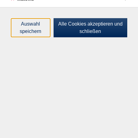
Loading...
Kurse (
3
)
Sortierung
Auswahl
Alle Cookies akzeptieren und
speichern
schließen
Kennenlernworkshop:
Digitale Schreibtools -
Kreatives Schreiben technisch
unterstützt
Sa .
14.11.2026
11:00
Uhr
VHS-Haus, Raum A.2.05
Lyrik, Songtexte und andere
kleine Formen schreiben
Do .
19.11.2026
18:30
Uhr
VHS-Haus, Raum A.2.12