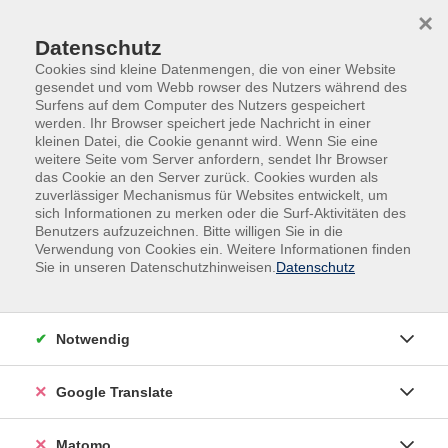
Skip to main content
Skip to page footer
×
Datenschutz
Cookies sind kleine Datenmengen, die von einer Website
gesendet und vom Webb rowser des Nutzers während des
Surfens auf dem Computer des Nutzers gespeichert
werden. Ihr Browser speichert jede Nachricht in einer
kleinen Datei, die Cookie genannt wird. Wenn Sie eine
Montessori-Basis-Diplomlehrgang
weitere Seite vom Server anfordern, sendet Ihr Browser
das Cookie an den Server zurück. Cookies wurden als
2027
zuverlässiger Mechanismus für Websites entwickelt, um
sich Informationen zu merken oder die Surf-Aktivitäten des
Berufsbegleitende Montessori-
Benutzers aufzuzeichnen. Bitte willigen Sie in die
Verwendung von Cookies ein. Weitere Informationen finden
Weiterbildung für pädagogische
Sie in unseren Datenschutzhinweisen.
Datenschutz
Fachkräfte
Der Montessori-Basis-Diplomlehrgang 2027 vermittelt
Notwendig
fundierte Kenntnisse der Montessori-Pädagogik und richtet
sich an Lehrer*innen
,
Erzieher
*
innen, Sozialpädagog*innen
Google Translate
sowie pädagogische Fachkräfte. Die berufsbegleitende
Montessori-Weiterbildung verbindet Theorie und Praxis
Matomo