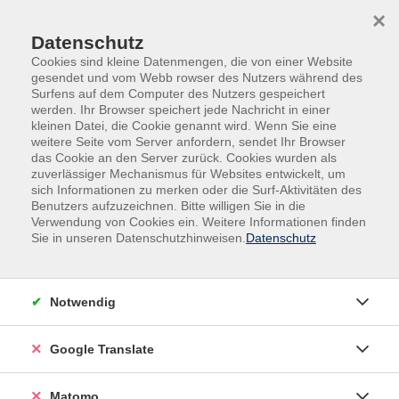
Skip to main content
Skip to page footer
×
Datenschutz
Cookies sind kleine Datenmengen, die von einer Website
gesendet und vom Webb rowser des Nutzers während des
Surfens auf dem Computer des Nutzers gespeichert
werden. Ihr Browser speichert jede Nachricht in einer
kleinen Datei, die Cookie genannt wird. Wenn Sie eine
weitere Seite vom Server anfordern, sendet Ihr Browser
das Cookie an den Server zurück. Cookies wurden als
VHS online
zuverlässiger Mechanismus für Websites entwickelt, um
Social Media Marketing mit Instagram
sich Informationen zu merken oder die Surf-Aktivitäten des
Benutzers aufzuzeichnen. Bitte willigen Sie in die
Erfolgskonzepte und -strategien im Business
Verwendung von Cookies ein. Weitere Informationen finden
Sie in unseren Datenschutzhinweisen.
Datenschutz
Ein Angebot im Rahmen der Kooperationsreihe "vhs
DigitalKooperation"
Erfolgskonzepte und -strategien im Business
Notwendig
Instagram zählt zu den weltweit meistgenutzten
Google Translate
sozialen Netzwerken und ist konsequent auf visuelle
Inhalte wie Fotos und Videos ausgerichtet. Dadurch
Matomo