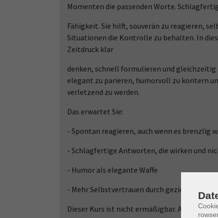
Momenten die passenden Worte. Schlagfertigk
Fähigkeit. Sie hilft, souverän zu reagieren, 
Situationen die Kontrolle zu behalten. In die
Zeitdruck klar
denken, schnell formulieren und gleichzeitig
elegant zu parieren, humorvoll zu kontern u
verletzend zu werden.
Das erwartet Sie:
- Spontan reagieren, auch wenn es brenzlig w
- Schlagfertige Antworten, die wirken und ni
- Humor als elegante Waffe
- Mehr Selbstvertrauen durch gezieltes Train
Dat
Cooki
Dieser Kurs ist nicht ermäßigbar. Anmeldesch
rowse