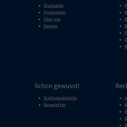
Startseite
P
Programm
K
Über uns
N
Service
B
S
D
N
Schon gewusst!
Rec
Stellenangebote
I
Newsletter
A
W
D
B