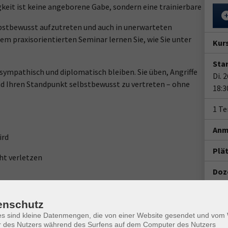
eit ist keine angeborene Gabe, sondern eine trainierbare
selbstbewusst aufzutreten und auch in unerwarteten
sem praxisorientierten Seminar lernen Sie, wie Sie unter
Kur
Star
 sympathisch und diplomatisch bleiben. Sie üben, Angriffe
Di. 
nd Ihren Standpunkt selbstbewusst zu vertreten – ohne
18:3
1 Te
Anm
ird
Plä
cht verletzen
Doz
Mat
ing
enschutz
Gesc
es sind kleine Datenmengen, die von einer Website gesendet und vo
luss: 22.01.2027
r des Nutzers während des Surfens auf dem Computer des Nutzers