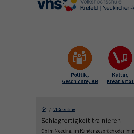
Skip to main content
Skip to page footer
Politik,
Kultur,
Geschichte, KR
Kreativität
VHS online
Schlagfertigkeit trainieren
Ob im Meeting, im Kundengespräch oder im p