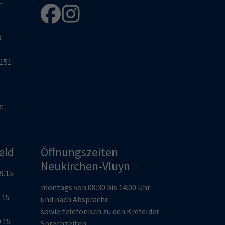
-
8
2151
e:
eld
Öffnungszeiten
Neukirchen-Vluyn
19.15
montags von 08:30 bis 14:00 Uhr
9.15
und nach Absprache
sowie telefonisch zu den Krefelder
9.15
Sprechzeiten