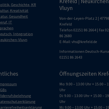
Krefeld | Neukirchen
olitik, Geschichte, KR
Vluyn
ultur, Kreativität
atur, Gesundheit
Von-der-Leyen-Platz 2 | 4779
eruf, IT
Krefeld
prachen
Telefon
02151 86 2664
| Fax 0
eutsch, Integration
86 2680
eukirchen-Vluyn
E-Mail:
vhs@krefeld.de
Informationen Deutsch-Kurs
02151 86 2643
htliches
Öffnungszeiten Kref
mpressum
Mo: 9.00 – 13.00 Uhr + 15.00 – 
GBs
Uhr
iderrufsbelehrung
Di: 9.00 – 13.00 Uhr + 15.00 – 1
atenschutzerklärung
Uhr
arrierefreiheitserklärung
Mi: 9.00 – 13.00 Uhr + 15.00 – 1