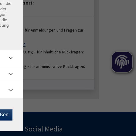
anstaltungsort:
ei, die
ndet
ne
ger
 die
takt:
ndung
enservice -
für Anmeldungen und Fragen zur
:
ung
2151 86-2664
bereichsleitung -
:
für inhaltliche Rückfragen
51/86-2656
hbearbeitung -
:
für administrative Rückfragen
51/86-2674
eßen
Social Media