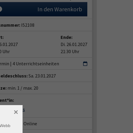
In den Warenkorb
snummer:
I52108
t:
Ende:
26.01.2027
Di. 26.01.2027
0 Uhr
21:30 Uhr
rmin | 4 Unterrichtseinheiten
eldeschluss:
Sa. 23.01.2027
tze:
min. 1 / max. 20
ent*in:
thias Dahms
×
häftsstelle Online
m Webb