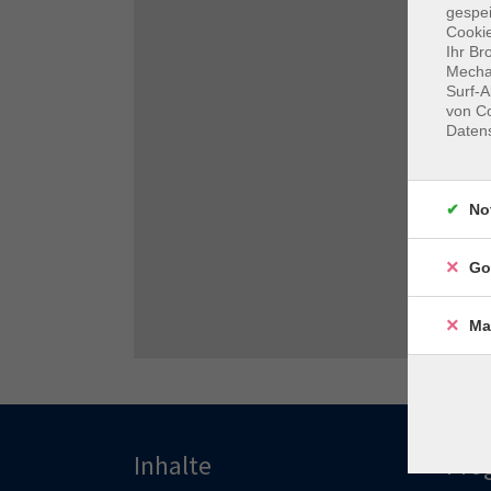
gespei
Cookie
Ihr Br
Mechan
Surf-A
von Co
Daten
No
Go
Ma
Inhalte
Pro