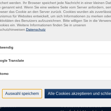
Ver
chert werden. Ihr Browser speichert jede Nachricht in einer kleinen Dat
 genannt wird. Wenn Sie eine weitere Seite vom Server anfordern, se
onli
owser das Cookie an den Server zurück. Cookies wurden als zuverlässi
ismus für Websites entwickelt, um sich Informationen zu merken oder
Kon
ktivitäten des Benutzers aufzuzeichnen. Bitte willigen Sie in die Verwe
Kund
okies ein. Weitere Informationen finden Sie in unseren
schutzhinweisen.
Datenschutz
Buch
+49
Fach
twendig
021
Sac
021
ogle Translate
tomo
Auswahl speichern
Alle Cookies akzeptieren und schli
gramm
Volkshochschule