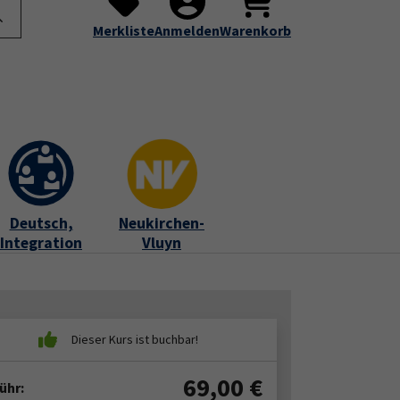
te
Programm
Über uns
Service
Submenu for "Programm"
Submenu for "Über uns"
Submenu for "Servic
Merkliste
Anmelden
Warenkorb
Deutsch,
Neukirchen-
Integration
Vluyn
69,00
€
ühr: