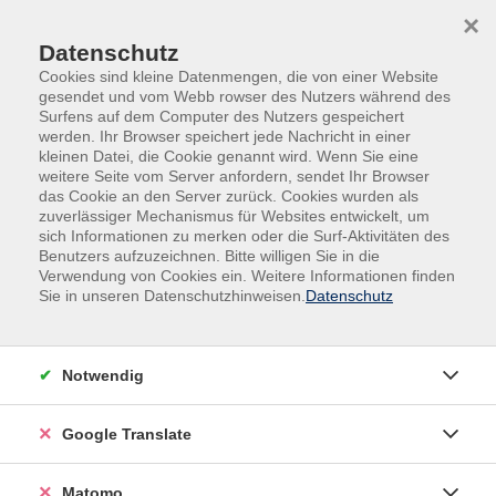
Skip to main content
Skip to page footer
×
Datenschutz
Cookies sind kleine Datenmengen, die von einer Website
gesendet und vom Webb rowser des Nutzers während des
Surfens auf dem Computer des Nutzers gespeichert
werden. Ihr Browser speichert jede Nachricht in einer
kleinen Datei, die Cookie genannt wird. Wenn Sie eine
weitere Seite vom Server anfordern, sendet Ihr Browser
das Cookie an den Server zurück. Cookies wurden als
VHS online
zuverlässiger Mechanismus für Websites entwickelt, um
Canva Affinity Vector – Grafikdesign &
sich Informationen zu merken oder die Surf-Aktivitäten des
Benutzers aufzuzeichnen. Bitte willigen Sie in die
Illustration
Verwendung von Cookies ein. Weitere Informationen finden
Sie in unseren Datenschutzhinweisen.
Datenschutz
Ein Angebot im Rahmen der Kooperationsreihe "vhs
DigitalKooperation"
Notwendig
Produktive Workflows für eine professionelle Praxis
Gekonntes Grafikdesign im Vektorformat basiert auf
Google Translate
einem präzisen Zusammenspiel von Flächen, Formen
und Farben. Ziel bei diesem ist eine klare visuelle
Matomo