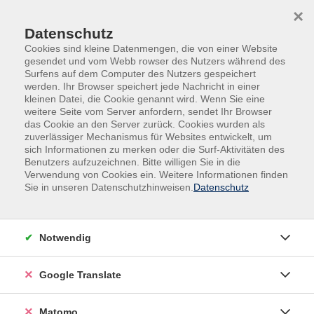
Skip to main content
Skip to page footer
×
Datenschutz
Cookies sind kleine Datenmengen, die von einer Website
gesendet und vom Webb rowser des Nutzers während des
Surfens auf dem Computer des Nutzers gespeichert
werden. Ihr Browser speichert jede Nachricht in einer
kleinen Datei, die Cookie genannt wird. Wenn Sie eine
weitere Seite vom Server anfordern, sendet Ihr Browser
das Cookie an den Server zurück. Cookies wurden als
zuverlässiger Mechanismus für Websites entwickelt, um
Veranstaltungen in der VHS und im VHS-
sich Informationen zu merken oder die Surf-Aktivitäten des
Nebengebäude
Benutzers aufzuzeichnen. Bitte willigen Sie in die
Verwendung von Cookies ein. Weitere Informationen finden
Vom Persischen Golf ins alte
Sie in unseren Datenschutzhinweisen.
Datenschutz
Mesopotamien -
Vortragsreise von Kuwait in den heutigen
Irak
Notwendig
Der Referent startet seine Vortragsreise ins antike
Google Translate
Zweistromland im heute ultramodernen Kuwait,
einem der kleinsten und reichsten Länder der Erde,
welches vom 1990. Vom Persisch-Arabischen Golf
Matomo