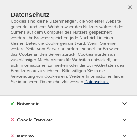
Skip to main content
Skip to page footer
×
Datenschutz
Cookies sind kleine Datenmengen, die von einer Website
gesendet und vom Webb rowser des Nutzers während des
Surfens auf dem Computer des Nutzers gespeichert
werden. Ihr Browser speichert jede Nachricht in einer
kleinen Datei, die Cookie genannt wird. Wenn Sie eine
weitere Seite vom Server anfordern, sendet Ihr Browser
das Cookie an den Server zurück. Cookies wurden als
zuverlässiger Mechanismus für Websites entwickelt, um
Veranstaltungen in der VHS und im VHS-
sich Informationen zu merken oder die Surf-Aktivitäten des
Nebengebäude
Benutzers aufzuzeichnen. Bitte willigen Sie in die
Verwendung von Cookies ein. Weitere Informationen finden
Pilates - Mattentraining
Sie in unseren Datenschutzhinweisen.
Datenschutz
Pilates ist ein effektives Körpertraining, das fast alle
Muskelgruppen beansprucht und individuell auf die
Notwendig
körperlichen Fähigkeiten der Teilnehmenden
abgestimmt wird. Es wird bei ruhiger Musik und in
Google Translate
langsamem Tempo trainiert. Ziele: Kräftigung und
Stabilisierung der Bauch-, Rücken-, Beckenboden- und
Gesäßmuskulatur, Haltungsverbesserung und
Matomo