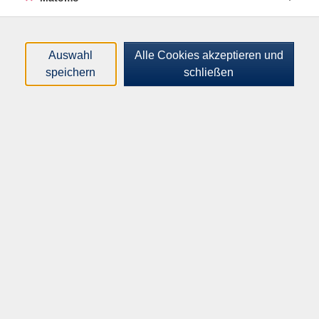
Atemtechnik, Steigerung von Muskelelastizität und
Gelenkbeweglichkeit, Dehnen und Entspannen für
Körper und Geist und Vorbeugung von
Auswahl
Alle Cookies akzeptieren und
Rückenschmerzen. Personen mit Rückenbeschwerden
speichern
schließen
oder an der Wirbelsäule Operierte sollten vorab einen
Arzt zur Kursteilnahme befragen. Bitte mitbringen:
großes Handtuch, Socken und Getränk. Auch für
Berufstätige sehr gut geeignet, um Erkrankungen
vorzubeugen sowie Fitness und Kondition zu
verbessern. Kein Kurs am 30.04. und 02.07.
Altersgruppe:
18 - 99 Jahre
118,00
€
Gebühr: