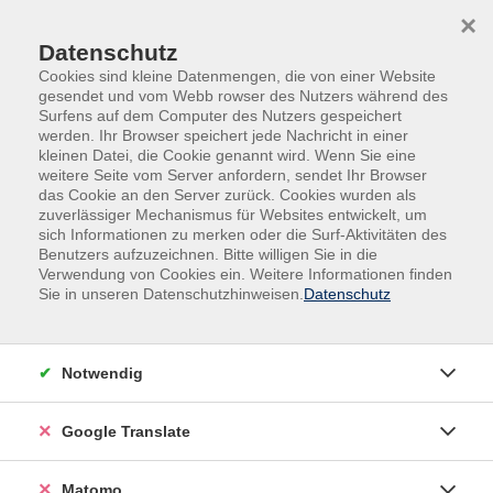
Skip to main content
Skip to page footer
×
Datenschutz
Cookies sind kleine Datenmengen, die von einer Website
gesendet und vom Webb rowser des Nutzers während des
Surfens auf dem Computer des Nutzers gespeichert
werden. Ihr Browser speichert jede Nachricht in einer
kleinen Datei, die Cookie genannt wird. Wenn Sie eine
weitere Seite vom Server anfordern, sendet Ihr Browser
das Cookie an den Server zurück. Cookies wurden als
Veranstaltungen in den Krefelder Stadtteilen
zuverlässiger Mechanismus für Websites entwickelt, um
Linn, Oppum
sich Informationen zu merken oder die Surf-Aktivitäten des
Benutzers aufzuzeichnen. Bitte willigen Sie in die
Segeln lernen:
Verwendung von Cookies ein. Weitere Informationen finden
Sportbootführerschein Binnen
Sie in unseren Datenschutzhinweisen.
Datenschutz
In Kooperation mit dem Krefelder Segel-Klub e.V.
Der Kurs umfasst die theoretische Ausbildung mit
Notwendig
allen Prüfungsinhalten des Sportbootführerscheins
Binnen, wie z.B. Segelkunde, Seemannschaft,
Google Translate
Verkehrsrecht, Knoten, Wetter, etc. inklusive einer
speziellen Prüfungsvorbereitung im Winterhalbjahr
Matomo