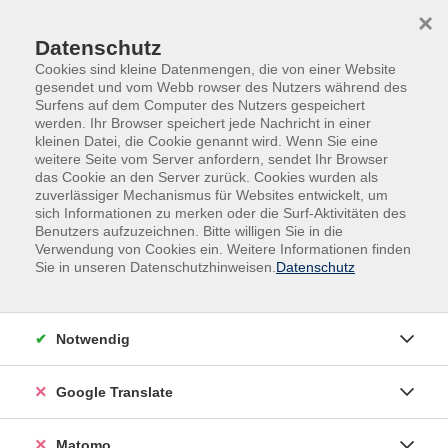
Skip to main content
Skip to page footer
×
Datenschutz
Cookies sind kleine Datenmengen, die von einer Website
gesendet und vom Webb rowser des Nutzers während des
Surfens auf dem Computer des Nutzers gespeichert
werden. Ihr Browser speichert jede Nachricht in einer
kleinen Datei, die Cookie genannt wird. Wenn Sie eine
weitere Seite vom Server anfordern, sendet Ihr Browser
das Cookie an den Server zurück. Cookies wurden als
Veranstaltungen in den Krefelder Stadtteilen
zuverlässiger Mechanismus für Websites entwickelt, um
Bockum
sich Informationen zu merken oder die Surf-Aktivitäten des
Benutzers aufzuzeichnen. Bitte willigen Sie in die
Spanisch Aufbaustufe (A2.1)
Verwendung von Cookies ein. Weitere Informationen finden
Sie in unseren Datenschutzhinweisen.
Datenschutz
Für maximal 13 Teilnehmende mit Vorkenntnissen
In diesem Kurs bauen Sie auf erworbene Kenntnisse der
Niveaustufe A1 auf, erweitern Ihren Wortschatz und
Notwendig
festigen Ihre Grammatikkenntnisse. Am Ende der
Niveaustufe A2.1 können Sie einfache Gespräche zu
Google Translate
vertrauten Themen führen, wie z. B. über Ihre Familie,
Hobbys oder den Alltag und das mit zunehmender
Matomo