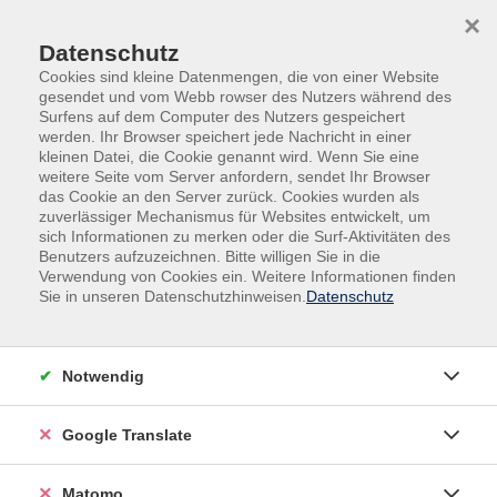
Skip to main content
Skip to page footer
×
Datenschutz
Cookies sind kleine Datenmengen, die von einer Website
gesendet und vom Webb rowser des Nutzers während des
Surfens auf dem Computer des Nutzers gespeichert
werden. Ihr Browser speichert jede Nachricht in einer
kleinen Datei, die Cookie genannt wird. Wenn Sie eine
weitere Seite vom Server anfordern, sendet Ihr Browser
das Cookie an den Server zurück. Cookies wurden als
Veranstaltungen in den Krefelder Stadtteilen
zuverlässiger Mechanismus für Websites entwickelt, um
Bockum
sich Informationen zu merken oder die Surf-Aktivitäten des
Benutzers aufzuzeichnen. Bitte willigen Sie in die
Schwedisch Abschlussstufe (B2.2)
Verwendung von Cookies ein. Weitere Informationen finden
Sie in unseren Datenschutzhinweisen.
Datenschutz
Schwedisch
Mit Schweden bringen wir lange Sommerabende an
herrlichen Küsten, rote Sommerhäuschen, weitläufige
Notwendig
Sandstrände und spannende Städte wie Stockholm
oder Göteborg in Verbindung. Wenn es nicht der Urlaub
Google Translate
ist, der Sie nach Schweden lockt, dann vielleicht der
Gedanke, dorthin auszuwandern? Was auch immer Sie
Matomo