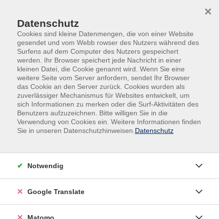
Skip to main content
Skip to page footer
×
Datenschutz
Cookies sind kleine Datenmengen, die von einer Website
gesendet und vom Webb rowser des Nutzers während des
Surfens auf dem Computer des Nutzers gespeichert
werden. Ihr Browser speichert jede Nachricht in einer
kleinen Datei, die Cookie genannt wird. Wenn Sie eine
weitere Seite vom Server anfordern, sendet Ihr Browser
das Cookie an den Server zurück. Cookies wurden als
Veranstaltungen für ältere Menschen
zuverlässiger Mechanismus für Websites entwickelt, um
Easy English 60plus – Aufbaustufe (A2.2)
sich Informationen zu merken oder die Surf-Aktivitäten des
Benutzers aufzuzeichnen. Bitte willigen Sie in die
Verwendung von Cookies ein. Weitere Informationen finden
Für maximal 13 Teilnehmende mit Vorkenntnissen
Sie in unseren Datenschutzhinweisen.
Datenschutz
In diesem Kurs arbeiten Sie in langsamem Lerntempo
und mit vielen Wiederholungen auf den Abschluss der
A2-Niveaustufe hin. Sie lernen, nicht nur über die
Notwendig
Vergangenes und Zukünftiges zu sprechen, sondern
auch, wie Sie Modalverben wie „können“, „müssen“
Google Translate
oder „dürfen“ einsetzen, um sich nuancierter
ausdrücken zu können. Sie üben, sich flüssiger in
Matomo