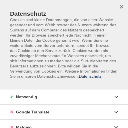
Skip to main content
Skip to page footer
×
Datenschutz
Cookies sind kleine Datenmengen, die von einer Website
gesendet und vom Webb rowser des Nutzers während des
Surfens auf dem Computer des Nutzers gespeichert
werden. Ihr Browser speichert jede Nachricht in einer
kleinen Datei, die Cookie genannt wird. Wenn Sie eine
weitere Seite vom Server anfordern, sendet Ihr Browser
das Cookie an den Server zurück. Cookies wurden als
Vorträge, Konzerte
zuverlässiger Mechanismus für Websites entwickelt, um
Auszeit auf der Alp - Arbeit und Leben in
sich Informationen zu merken oder die Surf-Aktivitäten des
Benutzers aufzuzeichnen. Bitte willigen Sie in die
und mit der Natur
Verwendung von Cookies ein. Weitere Informationen finden
Sie in unseren Datenschutzhinweisen.
Datenschutz
In Kooperation mit dem Naturwissenschaftlichen
Verein Krefeld
Notwendig
Wie fühlt sich das Leben auf der Alp wirklich an? In
diesem packenden Vortrag nimmt Corinna Hemkes
ihre Zuhörer*innen mit in eine Welt zwischen Ziegen,
Google Translate
Käse, Teamarbeit und langen, harten Tagen. Dort, wo
einen das Alpfieber packt und man beginnt, für seine
Matomo