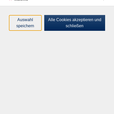
unvollständig. Im Rahmen dieser Veranstaltung, die in
Zusammenarbeit mit dem Kriminalkommissariat
Vorbeugung stattfindet, erhalten Sie zahlreiche
Auswahl
Alle Cookies akzeptieren und
Erläuterungen und Demonstrationen zum Einbau und
speichern
schließen
zur Nutzung von Sicherungs- und Alarmtechniken.
Lassen Sie während der Teilnahme an dieser
Veranstaltung Ihr Haus/ Ihre Wohnung nicht
unbeleuchtet. Anmeldung erforderlich.
Gebührenfrei
In den Warenkorb
Kursnummer:
I14306