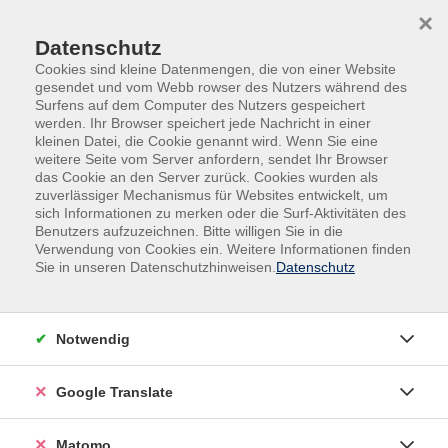
Skip to main content
Skip to page footer
×
Datenschutz
Cookies sind kleine Datenmengen, die von einer Website
gesendet und vom Webb rowser des Nutzers während des
Surfens auf dem Computer des Nutzers gespeichert
werden. Ihr Browser speichert jede Nachricht in einer
kleinen Datei, die Cookie genannt wird. Wenn Sie eine
weitere Seite vom Server anfordern, sendet Ihr Browser
das Cookie an den Server zurück. Cookies wurden als
Politik, Gesellschaft, Krefeld, Recht, Immobilien
zuverlässiger Mechanismus für Websites entwickelt, um
Recht, Immobilien
sich Informationen zu merken oder die Surf-Aktivitäten des
Benutzers aufzuzeichnen. Bitte willigen Sie in die
Wie schütze ich mich
Verwendung von Cookies ein. Weitere Informationen finden
vor Einbruch und Diebstahl?
Sie in unseren Datenschutzhinweisen.
Datenschutz
Jedes Jahr wird in der dunklen Jahreszeit vermehrt in
Wohnobjekte eingebrochen. Versicherungen decken in
Notwendig
der Regel nur Sach- und Materialschäden, denn ideelle
Werte und das Sicherheitsgefühl lassen sich nicht
Google Translate
versichern. Häufig wird den Einbrechern ihr Vorhaben
zu leicht gemacht. Entweder fehlen
Schutzmaßnahmen ganz oder diese sind
Matomo