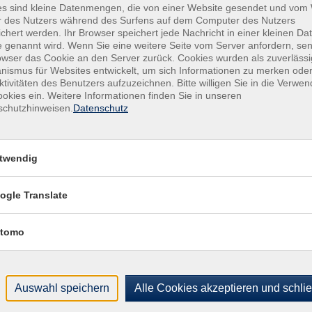
Ver
ei Vorsorge treffen und Ihre Selbstbestimmung wahren. Nach
es sind kleine Datenmengen, die von einer Website gesendet und vo
r des Nutzers während des Surfens auf dem Computer des Nutzers
Neuk
kostenlose Individualberatung in den Räumlichkeiten des
chert werden. Ihr Browser speichert jede Nachricht in einer kleinen Dat
0.03
 genannt wird. Wenn Sie eine weitere Seite vom Server anfordern, se
Dies
owser das Cookie an den Server zurück. Cookies wurden als zuverlässi
ismus für Websites entwickelt, um sich Informationen zu merken oder
4750
ktivitäten des Benutzers aufzuzeichnen. Bitte willigen Sie in die Verwe
okies ein. Weitere Informationen finden Sie in unseren
Kon
schutzhinweisen.
Datenschutz
Kund
Buch
+49
twendig
Fach
028
ogle Translate
Sac
021
tomo
Auswahl speichern
Alle Cookies akzeptieren und schli