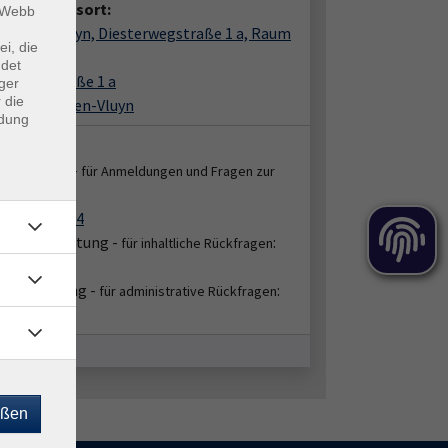
anstaltungsort:
m Webb
irchen-Vluyn, Diesterwegstraße 1 a, Raum
ei, die
ndet
terwegstraße 1 a
ger
 die
6 Neukirchen-Vluyn
ndung
takt:
enservice -
für Anmeldungen und Fragen zur
:
ung
2151 86-2664
bereichsleitung -
:
für inhaltliche Rückfragen
45/4630
hbearbeitung -
:
für administrative Rückfragen
51/86-2654
eßen