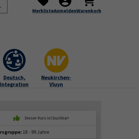
te
Programm
Über uns
Service
Submenu for "Programm"
Submenu for "Über uns"
Submenu for "Servic
Merkliste
Anmelden
Warenkorb
Deutsch,
Neukirchen-
Integration
Vluyn
ersgruppe:
18 - 99 Jahre