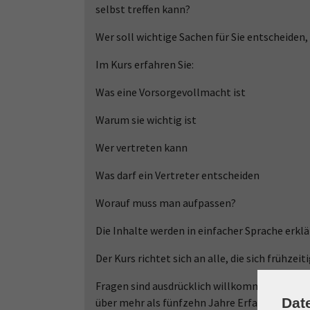
selbst treffen kann?
Wer soll wichtige Sachen für Sie entscheiden,
Im Kurs erfahren Sie:
Was eine Vorsorgevollmacht ist
Warum sie wichtig ist
Wer vertreten kann
Was darf ein Vertreter entscheiden
Worauf muss man aufpassen?
Die Inhalte werden in einfacher Sprache erklär
Der Kurs richtet sich an alle, die sich frühz
Fragen sind ausdrücklich willkommen.Die Ref
Dat
über mehr als fünfzehn Jahre Erfahrung in di