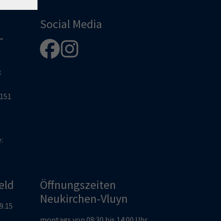
Social Media
-
8
2151
e:
eld
Öffnungszeiten
Neukirchen-Vluyn
19.15
montags von 08:30 bis 14:00 Uhr