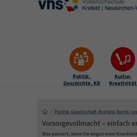
Skip to main content
Skip to page footer
Politik,
Kultur,
Geschichte, KR
Kreativität
Politik, Gesellschaft, Krefeld, Recht, 
Vorsorgevollmacht – einfach er
Was passiert, wenn Sie wegen einer Krankhei