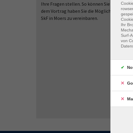
Ihre Fragen stellen. So können Sie sorgenfr
Cooki
rowse
dem Vortrag haben Sie die Möglichkeit, eine 
gespei
SkF in Moers zu vereinbaren.
Cookie
Ihr Br
Mechan
Surf-A
von Co
Daten
No
Go
Ma