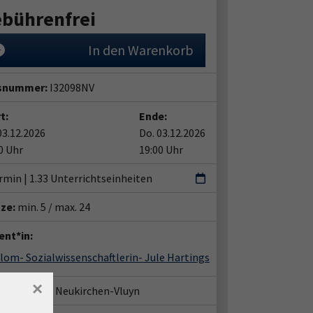
bührenfrei
In den Warenkorb
snummer:
I32098NV
t:
Ende:
03.12.2026
Do. 03.12.2026
0 Uhr
19:00 Uhr
rmin | 1.33 Unterrichtseinheiten
tze:
min. 5 / max. 24
ent*in:
lom- Sozialwissenschaftlerin- Jule Hartings
×
häftsstelle Neukirchen-Vluyn