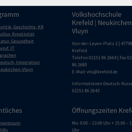
gramm
Volkshochschule
Krefeld | Neukirchen
olitik, Geschichte, KR
Vluyn
ultur, Kreativität
atur, Gesundheit
Von-der-Leyen-Platz 2 | 4779
eruf, IT
Krefeld
prachen
Telefon
02151 86 2664
| Fax 0
eutsch, Integration
86 2680
eukirchen-Vluyn
E-Mail:
vhs@krefeld.de
Informationen Deutsch-Kurs
02151 86 2643
htliches
Öffnungszeiten Kref
mpressum
Mo: 9.00 – 13.00 Uhr + 15.00 – 
GBs
Uhr