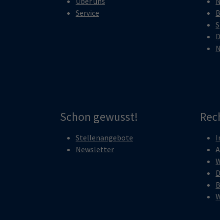
Über uns
N
Service
B
S
D
N
Schon gewusst!
Rec
Stellenangebote
I
Newsletter
A
W
D
B
W