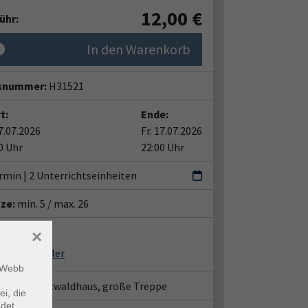
12,00
€
ühr:
In den Warenkorb
snummer:
H31521
t:
Ende:
17.07.2026
Fr. 17.07.2026
0 Uhr
22:00 Uhr
rmin | 2 Unterrichtseinheiten
tze:
min. 5 / max. 26
ent*in:
×
Andreas Müller
m Webb
seite Stadtwaldhaus, große Treppe
ei, die
ndet