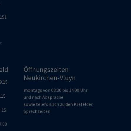
8
2151
e:
eld
Öffnungszeiten
Neukirchen-Vluyn
19.15
montags von 08:30 bis 14:00 Uhr
9.15
und nach Absprache
sowie telefonisch zu den Krefelder
9.15
Sprechzeiten
7.00