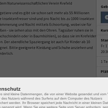
dem Naturwissenschaftlichen Verein Krefeld
Geb
etiere und es gibt sie schon seit mehr als 55 Millionen
le Insektenfresser sind und pro Nacht bis zu 1000 Insekten
Dämmerung und Nacht mittels Echoortung, wobei sie für
n - sie sehen also mit den Ohren. Tagsüber ruhen sie in
Kur
achschindeln oder in Baumhöhlen), so dass sie im Krefelder
Star
. Der abendliche Spaziergang ist auch für Kinder ab 10
Fr. 
gnet. Bitte geeignete Kleidung und Schuhe anziehen und
20:3
derlich.
1 Te
Plä
Doz
enschutz
Dr. 
es sind kleine Datenmengen, die von einer Website gesendet und vo
r des Nutzers während des Surfens auf dem Computer des Nutzers
Rück
chert werden. Ihr Browser speichert jede Nachricht in einer kleinen Dat
 genannt wird. Wenn Sie eine weitere Seite vom Server anfordern, se