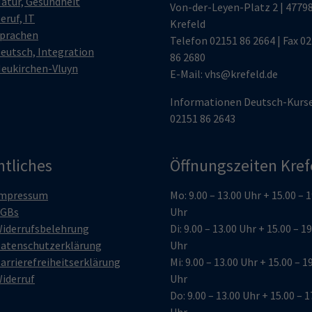
atur, Gesundheit
Von-der-Leyen-Platz 2 | 4779
eruf, IT
Krefeld
prachen
Telefon
02151 86 2664
| Fax 0
eutsch, Integration
86 2680
eukirchen-Vluyn
E-Mail:
vhs@krefeld.de
Informationen Deutsch-Kurs
02151 86 2643
htliches
Öffnungszeiten Kref
mpressum
Mo: 9.00 – 13.00 Uhr + 15.00 – 
GBs
Uhr
iderrufsbelehrung
Di: 9.00 – 13.00 Uhr + 15.00 – 1
atenschutzerklärung
Uhr
arrierefreiheitserklärung
Mi: 9.00 – 13.00 Uhr + 15.00 – 1
iderruf
Uhr
Do: 9.00 – 13.00 Uhr + 15.00 – 1
Uhr