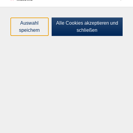
von Muskelverspannungen und Haltungsschäden,
Rückgang von chronischen Schmerzen,
Kopfschmerzen und Migräne, Steigerung der
Auswahl
Alle Cookies akzeptieren und
Leistungsfähigkeit, mehr Gelassenheit und innere
speichern
schließen
Ruhe. Besonders für eher ruhigere Menschen ist AT
leichter erlernbar als PMR. Bitte lockere Kleidung,
warme Socken, Decke und kleines Kissen mitbringen.
Altersgruppe:
18 - 99 Jahre
69,00
€
Gebühr: