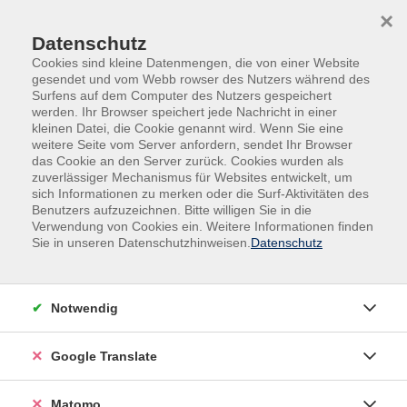
Skip to main content
Skip to page footer
×
Datenschutz
Cookies sind kleine Datenmengen, die von einer Website
gesendet und vom Webb rowser des Nutzers während des
Surfens auf dem Computer des Nutzers gespeichert
werden. Ihr Browser speichert jede Nachricht in einer
kleinen Datei, die Cookie genannt wird. Wenn Sie eine
weitere Seite vom Server anfordern, sendet Ihr Browser
das Cookie an den Server zurück. Cookies wurden als
Natur, Gesundheit
Gesundheit
zuverlässiger Mechanismus für Websites entwickelt, um
Entspannung, Yoga
sich Informationen zu merken oder die Surf-Aktivitäten des
Benutzers aufzuzeichnen. Bitte willigen Sie in die
Aikido Seishinkai Stil
Verwendung von Cookies ein. Weitere Informationen finden
Sie in unseren Datenschutzhinweisen.
Datenschutz
Aikido ist eine moderne, defensive Kampfkunst, die aus
verschiedenen japanischen Kampfstilen und
Waffenschulen entwickelt wurde. Im Aikido verbindet
Notwendig
man sich in friedlicher Grundhaltung mit der Kraft des
Angreifenden und kontrolliert in dieser geeinten Kraft
Google Translate
den Angreifenden mittels zahlreicher Wurf-, Hebel-
oder Haltetechniken. Im paarweisen Üben werden die
Rollen beständig getauscht und so ein dynamischer
Matomo