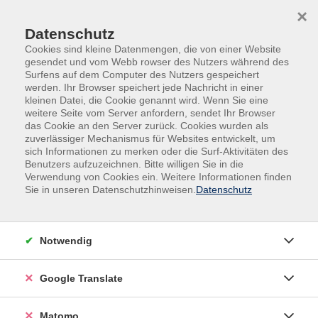
Skip to main content
Skip to page footer
×
Datenschutz
Cookies sind kleine Datenmengen, die von einer Website
gesendet und vom Webb rowser des Nutzers während des
Surfens auf dem Computer des Nutzers gespeichert
werden. Ihr Browser speichert jede Nachricht in einer
kleinen Datei, die Cookie genannt wird. Wenn Sie eine
weitere Seite vom Server anfordern, sendet Ihr Browser
das Cookie an den Server zurück. Cookies wurden als
Beruf, IT, Social Media
IT, Social Media
zuverlässiger Mechanismus für Websites entwickelt, um
Office-Anwendungen
Excel
sich Informationen zu merken oder die Surf-Aktivitäten des
Benutzers aufzuzeichnen. Bitte willigen Sie in die
Tabellenkalkulation mit Excel -
Verwendung von Cookies ein. Weitere Informationen finden
Grundkurs
Sie in unseren Datenschutzhinweisen.
Datenschutz
Anhand vieler Beispiele und Übungen werden in diesem
praxisbezogenen Kurs die Standardfunktionen von MS
Notwendig
Excel vermittelt. Thematisiert werden: Aufbau von
Tabellen und Mappen; Eintragen von Texten, Zahlen
Google Translate
und Formeln; Verändern von Voreinstellungen;
Formatieren von Zahlen und Texten; Verschieben und
Kopieren von Tabellenbereichen; verschiedene
Matomo