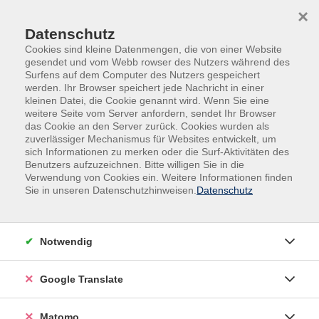
Skip to main content
Skip to page footer
×
Datenschutz
Cookies sind kleine Datenmengen, die von einer Website
gesendet und vom Webb rowser des Nutzers während des
Surfens auf dem Computer des Nutzers gespeichert
werden. Ihr Browser speichert jede Nachricht in einer
kleinen Datei, die Cookie genannt wird. Wenn Sie eine
weitere Seite vom Server anfordern, sendet Ihr Browser
das Cookie an den Server zurück. Cookies wurden als
Beruf, IT, Social Media
IT, Social Media
zuverlässiger Mechanismus für Websites entwickelt, um
KI - Künstliche Intelligenz
sich Informationen zu merken oder die Surf-Aktivitäten des
Benutzers aufzuzeichnen. Bitte willigen Sie in die
Maschinelles Lernen mit
Verwendung von Cookies ein. Weitere Informationen finden
Programmierbeispielen
Sie in unseren Datenschutzhinweisen.
Datenschutz
Künstliche Intelligenz begegnet uns heute überall: bei
ChatGPT, Bilderkennung auf dem Smartphone,
Notwendig
Übersetzungsprogrammen, Suchmaschinen oder
Produktempfehlungen. Doch wie lernen Computer
Google Translate
eigentlich? Was unterscheidet klassische Programme
von lernenden Algorithmen? Und wie funktionieren
neuronale Netze? In diesem praxisorientierten
Matomo