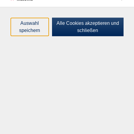
und künftigen Einsatzmöglichkeiten. Dazu zählen z.B.
Agentische KI, d.h. KI, die eigenständig komplexe
Aufgaben ausführt
Auswahl
Alle Cookies akzeptieren und
speichern
schließen
Neue Ansätze für die Integration von Domänen- und
Unternehmenswissen in KI Systeme
Verlässlichkeit und Transparenz von KI Ergebnissen
Cybersecurity und KI Sicherheit
Governance von KI im Unternehmen: wie manage ich
den breiten Einsatz von KI im Unternehmen
Darüber hinaus ist ein Vortrag aus der Praxis geplant
und es bleibt genügend Raum und Zeit zum
gegenseitigen Austausch zu aktuellen Entwicklungen
und Herausforderungen. Es ist ausdrücklich erwünscht,
eigene Herausforderungen aus der Praxis
mitzubringen.