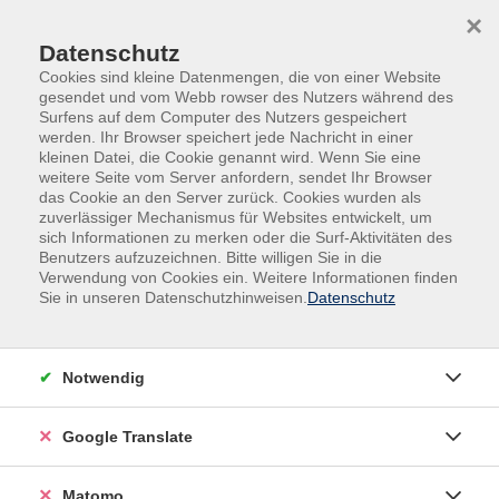
Skip to main content
Skip to page footer
×
Datenschutz
Cookies sind kleine Datenmengen, die von einer Website
gesendet und vom Webb rowser des Nutzers während des
Surfens auf dem Computer des Nutzers gespeichert
werden. Ihr Browser speichert jede Nachricht in einer
kleinen Datei, die Cookie genannt wird. Wenn Sie eine
weitere Seite vom Server anfordern, sendet Ihr Browser
das Cookie an den Server zurück. Cookies wurden als
Beruf, IT, Social Media
IT, Social Media
zuverlässiger Mechanismus für Websites entwickelt, um
KI - Künstliche Intelligenz
sich Informationen zu merken oder die Surf-Aktivitäten des
Benutzers aufzuzeichnen. Bitte willigen Sie in die
KI Update Herbst 2026: Aktuelle Trends,
Verwendung von Cookies ein. Weitere Informationen finden
KI-Agenten und Unternehmenspraxis
Sie in unseren Datenschutzhinweisen.
Datenschutz
Künstliche Intelligenz und ihre Einsatzmöglichkeiten
entwickeln sich rasant weiter
Notwendig
KI entwickelt sich mit Milliardeninvestitionen weiter,
schafft neue Möglichkeiten und Einsatzszenarien. Der
Google Translate
KI Update stellt wichtige aktuelle Entwicklungen und
Trends vor und erlaubt eine Einschätzung zu aktuellen
Matomo