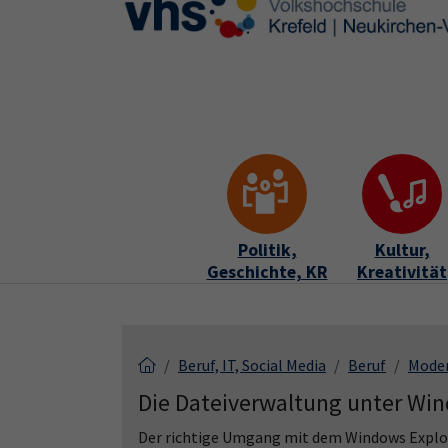
Skip to main content
Skip to page footer
Politik,
Kultur,
Geschichte, KR
Kreativität
Beruf, IT, Social Media
Beruf
Moder
Die Dateiverwaltung unter Wi
Der richtige Umgang mit dem Windows Explore