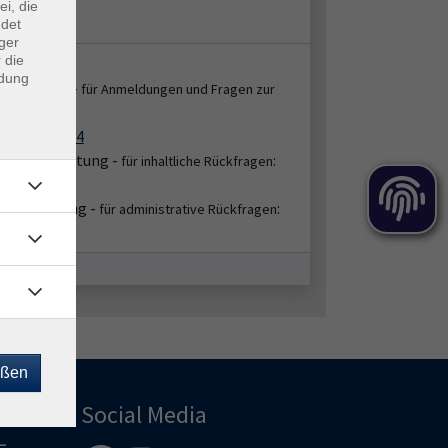
ei, die
 A.1.09
ndet
ger
 die
takt:
ndung
enservice -
für Anmeldungen und Fragen zur
:
ung
2151 86-2664
bereichsleitung -
:
für inhaltliche Rückfragen
51/86-2656
hbearbeitung -
:
für administrative Rückfragen
51/86-2663
eßen
Social Media
-