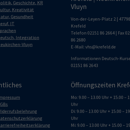
olitik, Geschichte, KR
Vluyn
ultur, Kreativität
atur, Gesundheit
Von-der-Leyen-Platz 2 | 4779
eruf, IT
Krefeld
prachen
Telefon
02151 86 2664
| Fax 0
eutsch, Integration
86 2680
eukirchen-Vluyn
E-Mail:
vhs@krefeld.de
Informationen Deutsch-Kurs
02151 86 2643
htliches
Öffnungszeiten Kref
mpressum
Mo: 9.00 – 13.00 Uhr + 15.00 – 
GBs
Uhr
iderrufsbelehrung
Di: 9.00 – 13.00 Uhr + 15.00 – 1
atenschutzerklärung
Uhr
arrierefreiheitserklärung
Mi: 9.00 – 13.00 Uhr + 15.00 – 1