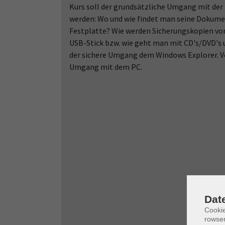
Kurs soll der grundsätzliche Umgang mit der
werden: Wo und wie findet man seine Dokumen
Festplatte? Wie werden Sicherungskopien von
USB-Stick bzw. wie geht man mit CD's/DVD's
der sichere Umgang dem Windows Explorer. V
Umgang mit dem PC.
Dat
Cooki
rowse