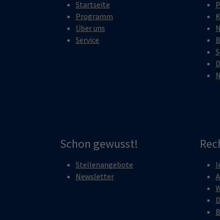
Startseite
P
Programm
K
Über uns
N
Service
B
S
D
N
Schon gewusst!
Rec
Stellenangebote
I
Newsletter
A
W
D
B