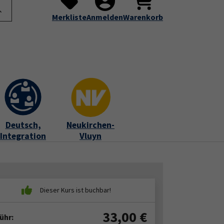
te
Programm
Über uns
Service
Submenu for "Programm"
Submenu for "Über uns"
Submenu for "Servic
Merkliste
Anmelden
Warenkorb
Deutsch,
Neukirchen-
Integration
Vluyn
33,00
€
ühr: