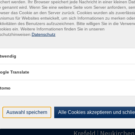
chert werden. Ihr Browser speichert jede Nachricht in einer kleinen Dat
Raum
 genannt wird. Wenn Sie eine weitere Seite vom Server anfordern, se
owser das Cookie an den Server zurück. Cookies wurden als zuverlässi
ismus für Websites entwickelt, um sich Informationen zu merken oder
Kon
ktivitäten des Benutzers aufzuzeichnen. Bitte willigen Sie in die Verwe
Kund
okies ein. Weitere Informationen finden Sie in unseren
Buch
schutzhinweisen.
Datenschutz
+49
Fach
021
twendig
Sac
021
ogle Translate
tomo
Auswahl speichern
Alle Cookies akzeptieren und schli
gramm
Volkshochschule
Krefeld | Neukirchen