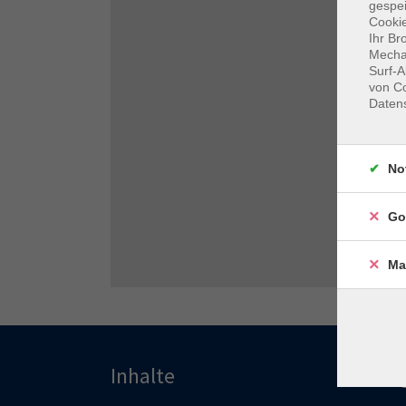
gespei
Cookie
Ihr Br
Mechan
Surf-A
von Co
Daten
No
Go
Ma
Inhalte
Pro