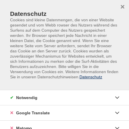
Skip to main content
Skip to page footer
×
Datenschutz
Cookies sind kleine Datenmengen, die von einer Website
gesendet und vom Webb rowser des Nutzers während des
Surfens auf dem Computer des Nutzers gespeichert
werden. Ihr Browser speichert jede Nachricht in einer
kleinen Datei, die Cookie genannt wird. Wenn Sie eine
weitere Seite vom Server anfordern, sendet Ihr Browser
das Cookie an den Server zurück. Cookies wurden als
Beruf, IT, Social Media
Beruf
KI im Beruf
zuverlässiger Mechanismus für Websites entwickelt, um
WordPress CMS
sich Informationen zu merken oder die Surf-Aktivitäten des
Benutzers aufzuzeichnen. Bitte willigen Sie in die
Eigene Projekte mit KI kreativ und innovativ
Verwendung von Cookies ein. Weitere Informationen finden
umsetzen (Bildungsurlaub)
Sie in unseren Datenschutzhinweisen.
Datenschutz
Dieser Bildungsurlaub bietet eine praxisorientierte
Einführung in WordPress und digitale Tools für die
Notwendig
Website-Gestaltung. Sie lernen, wie man mit
WordPress eine Website erstellt, bearbeitet und
Google Translate
anpasst. Von der Installation über die Erstellung von
Beiträgen und Seiten bis hin zu erweiterten
Funktionen wie Blockthemes und Fullsite Editing -
Matomo