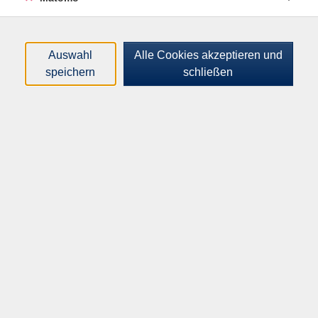
alles wird Schritt für Schritt erklärt. Zusätzlich
erhalten Sie Einblicke in die Nutzung von Plugins, AI (z.
B. ChatGPT) und den Umgang mit Medien wie Bildern,
Auswahl
Alle Cookies akzeptieren und
Videos und Audio. Der Kurs endet mit einer Einführung
speichern
schließen
in Datenschutz und WordPress-Sicherheit.
Inhalte:
- Einführung in WordPress: CMS, Installation, Beiträge
und Seiten erstellen
- Nutzung von Plugins und AI (ChatGPT) in der
Website-Gestaltung
- Erstellung und Anpassung von Menüs und Navigation
- Blockthemes und Fullsite Editing: Header, Footer und
Website-Gestaltung
- Medienverwaltung: Bilder, Videos und Audio