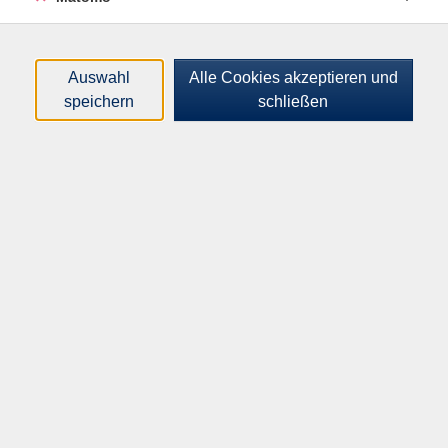
Altersgruppe:
18 - 99 Jahre
218,00
€
Gebühr:
Auswahl
Alle Cookies akzeptieren und
speichern
schließen
In den Warenkorb
Kursnummer:
H41414
Start:
Ende:
Mo. 26.01.2026
Mi. 20.05.2026
18:00 Uhr
19:30 Uhr
14 x mo, 14 x mi, 18.00-19.30 Uhr, ab 26.01.
28 Termine | 56 Unterrichtseinheiten
Anmeldeschluss:
Di. 27.01.2026
Plätze:
min. 11 / max. 15
Dozent*in: