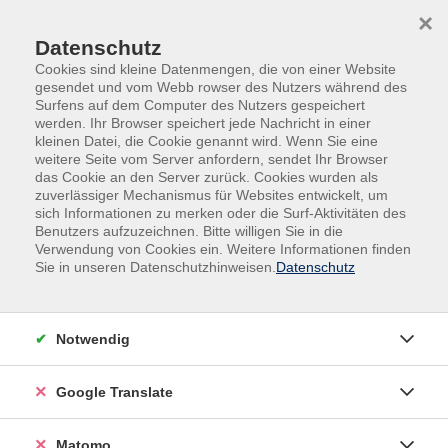
Skip to main content
Skip to page footer
×
Datenschutz
Cookies sind kleine Datenmengen, die von einer Website
gesendet und vom Webb rowser des Nutzers während des
Surfens auf dem Computer des Nutzers gespeichert
werden. Ihr Browser speichert jede Nachricht in einer
kleinen Datei, die Cookie genannt wird. Wenn Sie eine
weitere Seite vom Server anfordern, sendet Ihr Browser
das Cookie an den Server zurück. Cookies wurden als
zuverlässiger Mechanismus für Websites entwickelt, um
Veranstaltungen in der VHS und im VHS-
sich Informationen zu merken oder die Surf-Aktivitäten des
Nebengebäude
Benutzers aufzuzeichnen. Bitte willigen Sie in die
Verwendung von Cookies ein. Weitere Informationen finden
Deutsch B1.2
Sie in unseren Datenschutzhinweisen.
Datenschutz
Lehrbuch: Pluspunkt Deutsch Leben in Deutschland B1
Gesamtband, Cornelsen-Verlag ISBN 978-3-06-120769-
Notwendig
4
Google Translate
Matomo