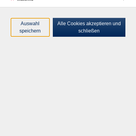
findet auch bei schlechtem Wetter statt.
Auswahl
Alle Cookies akzeptieren und
speichern
schließen
Altersgruppe:
18 - 99 Jahre
200,00
€
Gebühr:
In den Warenkorb
Kursnummer:
H31413NV
Start:
Ende:
Mo. 24.08.2026
Do. 27.08.2026
08:30 Uhr
13:30 Uhr
Mo-Do, 24.08.-27.08. jeweils 08.30-13.30 Uhr
4 x | 24 Unterrichtseinheiten