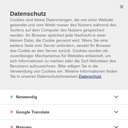
Skip to main content
Skip to page footer
×
Datenschutz
Cookies sind kleine Datenmengen, die von einer Website
gesendet und vom Webb rowser des Nutzers während des
Surfens auf dem Computer des Nutzers gespeichert
werden. Ihr Browser speichert jede Nachricht in einer
kleinen Datei, die Cookie genannt wird. Wenn Sie eine
weitere Seite vom Server anfordern, sendet Ihr Browser
das Cookie an den Server zurück. Cookies wurden als
Veranstaltungen in Neukirchen-Vluyn
zuverlässiger Mechanismus für Websites entwickelt, um
Ferien auf dem Bauernhof: Magische
sich Informationen zu merken oder die Surf-Aktivitäten des
Benutzers aufzuzeichnen. Bitte willigen Sie in die
Gartentage (5-12 Jahre)
Verwendung von Cookies ein. Weitere Informationen finden
Sie in unseren Datenschutzhinweisen.
Datenschutz
Harry Potter Erlebnis mitten in der Natur! Große
Abenteuer und magische Momente. Besuche Mr.
Ollivander und fertige deinen eigenen Zauberstab an.
Notwendig
Zaubertrankunterricht, Magische Geschöpfe und viele
zauberhafte Unterrichtsstunden erwarten dich. Für
Google Translate
gesunde Snacks im Naschgarten und ein Mittagessen
ist gesorgt. Bringt gerne Wetterfeste Kleidung, eine
Trinkflasche und ein kleines Frühstück mit. Die Aktion
Matomo