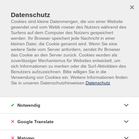
Skip to main content
Skip to page footer
×
Datenschutz
Cookies sind kleine Datenmengen, die von einer Website
gesendet und vom Webb rowser des Nutzers während des
Surfens auf dem Computer des Nutzers gespeichert
werden. Ihr Browser speichert jede Nachricht in einer
kleinen Datei, die Cookie genannt wird. Wenn Sie eine
weitere Seite vom Server anfordern, sendet Ihr Browser
das Cookie an den Server zurück. Cookies wurden als
Veranstaltungen am Wochenende
zuverlässiger Mechanismus für Websites entwickelt, um
Rhenen & Doorwerth (NL) – Tagesfahrt
sich Informationen zu merken oder die Surf-Aktivitäten des
Benutzers aufzuzeichnen. Bitte willigen Sie in die
Verwendung von Cookies ein. Weitere Informationen finden
Die Flussniederung des Niederrheins westlich von
Sie in unseren Datenschutzhinweisen.
Datenschutz
Arnheim bildet zusammen mit dem Saum der
nördlichen Veluwe eine der schönsten
niederrheinischen Landschaften. Dabei war die
Notwendig
Geschichte dieser Region keineswegs immer friedlich.
Brennpunkt war immer der Grebbeberg, der nur eine
Google Translate
schmale Passage zwischen sich und dem Niederrhein
übriglässt und der noch im Zweiten Weltkrieg
umkämpft war. Die westlich des Grebbebergs gelegene
Matomo