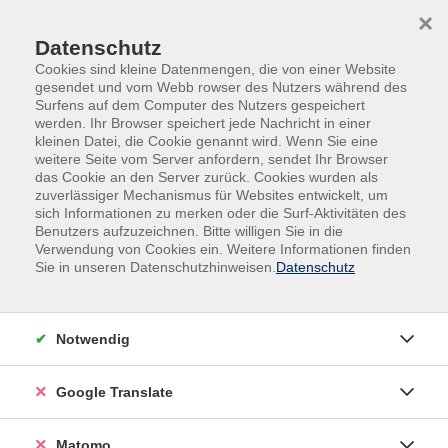
Skip to main content
Skip to page footer
×
Datenschutz
Cookies sind kleine Datenmengen, die von einer Website
gesendet und vom Webb rowser des Nutzers während des
Surfens auf dem Computer des Nutzers gespeichert
werden. Ihr Browser speichert jede Nachricht in einer
kleinen Datei, die Cookie genannt wird. Wenn Sie eine
weitere Seite vom Server anfordern, sendet Ihr Browser
das Cookie an den Server zurück. Cookies wurden als
Vorträge, Konzerte
zuverlässiger Mechanismus für Websites entwickelt, um
„A House of Dynamite?“ – Über die
sich Informationen zu merken oder die Surf-Aktivitäten des
Benutzers aufzuzeichnen. Bitte willigen Sie in die
Ambivalenzen nuklearer Abschreckung
Verwendung von Cookies ein. Weitere Informationen finden
Sie in unseren Datenschutzhinweisen.
Datenschutz
Eine Kooperation mit dem Krefelder Friedensbündnis
Seit Oktober 2025 ist das hochkarätig besetzte
Notwendig
Netflix-Drama „A House of Dynamite“ in aller Munde.
In diesem minutiös recherchierten Film lässt Oskar-
Regisseurin Kathryn Bigelow die militärischen und
Google Translate
politischen Entscheidungsträger in der U.S.-Regierung
eine fiktive Nuklearkrise durchlaufen. Schonungslos
Matomo