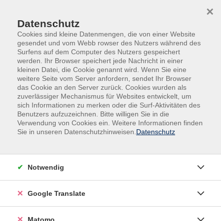
Skip to main content
Skip to page footer
×
Datenschutz
Cookies sind kleine Datenmengen, die von einer Website
gesendet und vom Webb rowser des Nutzers während des
Surfens auf dem Computer des Nutzers gespeichert
werden. Ihr Browser speichert jede Nachricht in einer
kleinen Datei, die Cookie genannt wird. Wenn Sie eine
weitere Seite vom Server anfordern, sendet Ihr Browser
das Cookie an den Server zurück. Cookies wurden als
Programm
Beruf, IT, Social Media
Beruf
zuverlässiger Mechanismus für Websites entwickelt, um
Offener Ganztag
sich Informationen zu merken oder die Surf-Aktivitäten des
Benutzers aufzuzeichnen. Bitte willigen Sie in die
Offener Ganztag
Verwendung von Cookies ein. Weitere Informationen finden
Sie in unseren Datenschutzhinweisen.
Datenschutz
Filter
Notwendig
Wochentage
Google Translate
Tageszeiten
Matomo