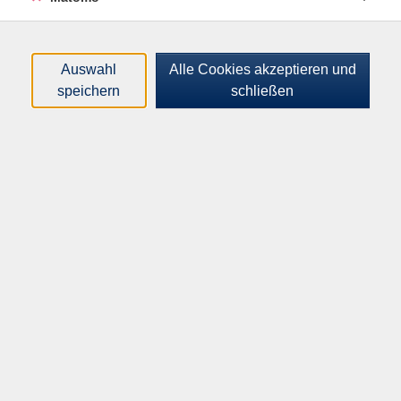
Orte
Dozenten*innen
Auswahl
Alle Cookies akzeptieren und
speichern
schließen
Zeitraum
nur buchbare
nur beginnende
Loading...
Kurse (
0
)
Sortierung
Inhalte